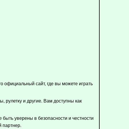
о официальный сайт, где вы можете играть
ы, рулетку и другие. Вам доступны как
е быть уверены в безопасности и честности
й партнер.