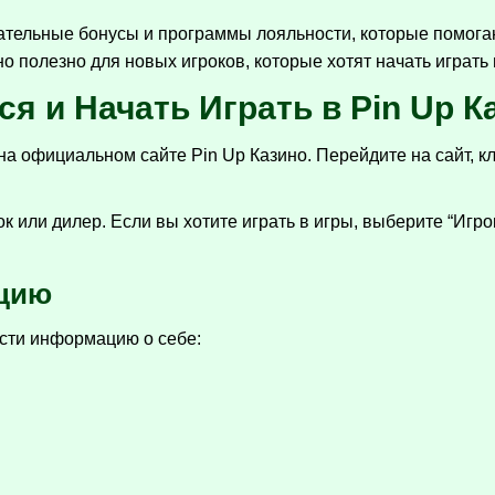
кательные бонусы и программы лояльности, которые помога
 полезно для новых игроков, которые хотят начать играть в 
я и Начать Играть в Pin Up К
на официальном сайте Pin Up Казино. Перейдите на сайт, кл
ок или дилер. Если вы хотите играть в игры, выберите “Игро
ацию
ести информацию о себе: