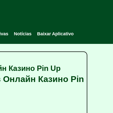
ivas
Notícias
Baixar Aplicativo
н Казино Pin Up
 Онлайн Казино Pin