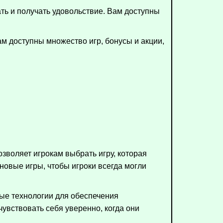
ать и получать удовольствие. Вам доступны
м доступны множество игр, бонусы и акции,
озволяет игрокам выбрать игру, которая
 новые игры, чтобы игроки всегда могли
ые технологии для обеспечения
увствовать себя уверенно, когда они