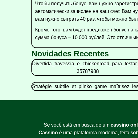
Чтобы получить бонус, вам нужно зарегистри
автоматически зачислен на ваш счет. Вам н
вам нужно сыграть 40 раз, чтобы можно бы
Кроме того, вам будет предложен бонус на 
сумма бонуса – 10 000 рублей. Это отличн
Novidades Recentes
Divertida_travessia_e_chickenroad_para_testa
35787988
Stratégie_subtile_et_plinko_game_maîtrisez_
Se você está em busca de um
cassino onl
Cassino
é uma plataforma moderna, feita so