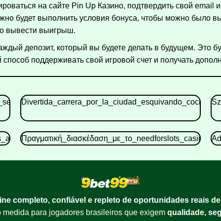
роваться на сайте Pin Up Казино, подтвердить свой email и
ужно будет выполнить условия бонуса, чтобы можно было в
ло вывести выигрыш.
каждый депозит, который вы будете делать в будущем. Это 
ый способ поддерживать свой игровой счет и получать доп
r_seus_reflexos_e_evitar_o_caos_no_t-
Divertida_carrera_por_la_ciudad_esquivando_coches_c
Sz
les_angles_pour_des_récompenses_co
Πραγματική_διασκέδαση_με_το_needforslots_casino_κα
Ad
ine completo, confiável e repleto de oportunidades reais d
b medida para jogadores brasileiros que exigem
qualidade, se