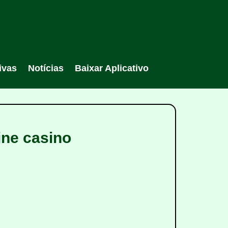
ivas
Notícias
Baixar Aplicativo
ine casino