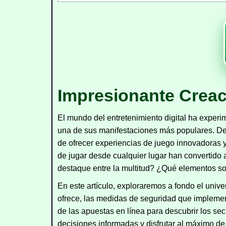
Impresionante Creac
El mundo del entretenimiento digital ha experi
una de sus manifestaciones más populares. De
de ofrecer experiencias de juego innovadoras 
de jugar desde cualquier lugar han convertido
destaque entre la multitud? ¿Qué elementos son
En este artículo, exploraremos a fondo el univ
ofrece, las medidas de seguridad que implemen
de las apuestas en línea para descubrir los se
decisiones informadas y disfrutar al máximo de