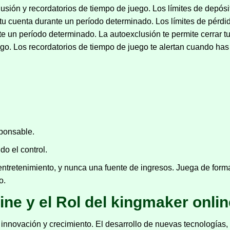
clusión y recordatorios de tiempo de juego. Los límites de depós
tu cuenta durante un período determinado. Los límites de pérdi
te un período determinado. La autoexclusión te permite cerrar
uego. Los recordatorios de tiempo de juego te alertan cuando h
ponsable.
o el control.
ntretenimiento, y nunca una fuente de ingresos. Juega de forma
o.
ine y el Rol del kingmaker onli
 innovación y crecimiento. El desarrollo de nuevas tecnologías, c