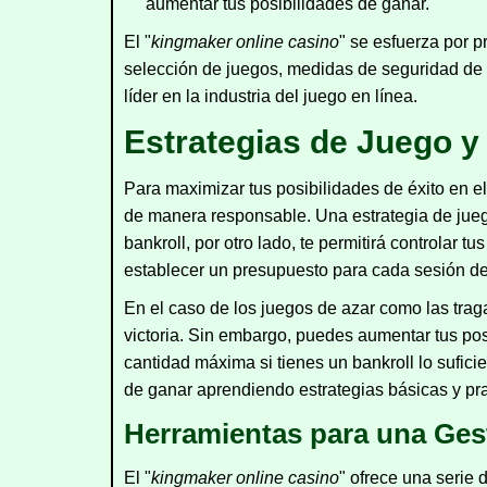
aumentar tus posibilidades de ganar.
El
kingmaker online casino
se esfuerza por p
selección de juegos, medidas de seguridad de ú
líder en la industria del juego en línea.
Estrategias de Juego y 
Para maximizar tus posibilidades de éxito en e
de manera responsable. Una estrategia de juego
bankroll, por otro lado, te permitirá controlar 
establecer un presupuesto para cada sesión de 
En el caso de los juegos de azar como las tra
victoria. Sin embargo, puedes aumentar tus pos
cantidad máxima si tienes un bankroll lo sufic
de ganar aprendiendo estrategias básicas y pra
Herramientas para una Ges
El
kingmaker online casino
ofrece una serie 