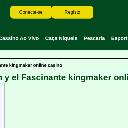
Conecte-se
Registo
Cassino Ao Vivo
Caça Níqueis
Pescaria
Esport
ante kingmaker online casino
 y el Fascinante kingmaker onl