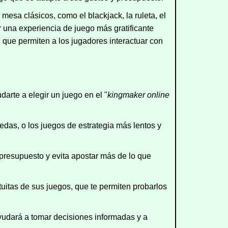
esa clásicos, como el blackjack, la ruleta, el
r una experiencia de juego más gratificante
 que permiten a los jugadores interactuar con
darte a elegir un juego en el
kingmaker online
das, o los juegos de estrategia más lentos y
presupuesto y evita apostar más de lo que
itas de sus juegos, que te permiten probarlos
ayudará a tomar decisiones informadas y a