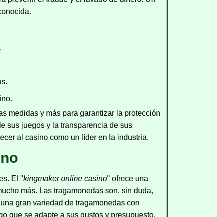
conocida.
.
os.
ino.
s medidas y más para garantizar la protección
de sus juegos y la transparencia de sus
cer al casino como un líder en la industria.
ino
res. El
kingmaker online casino
ofrece una
 mucho más. Las tragamonedas son, sin duda,
ce una gran variedad de tragamonedas con
algo que se adapte a sus gustos y presupuesto.