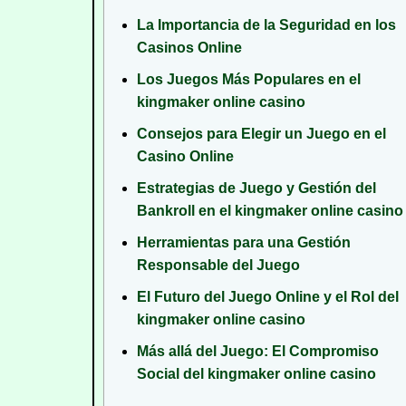
La Importancia de la Seguridad en los
Casinos Online
Los Juegos Más Populares en el
kingmaker online casino
Consejos para Elegir un Juego en el
Casino Online
Estrategias de Juego y Gestión del
Bankroll en el kingmaker online casino
Herramientas para una Gestión
Responsable del Juego
El Futuro del Juego Online y el Rol del
kingmaker online casino
Más allá del Juego: El Compromiso
Social del kingmaker online casino