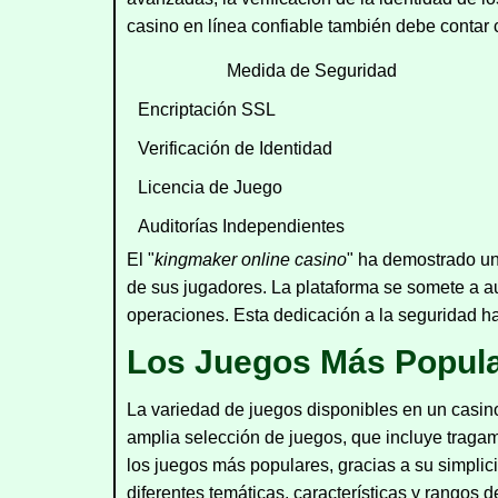
casino en línea confiable también debe contar 
Medida de Seguridad
Encriptación SSL
Verificación de Identidad
Licencia de Juego
Auditorías Independientes
El
kingmaker online casino
ha demostrado un 
de sus jugadores. La plataforma se somete a aud
operaciones. Esta dedicación a la seguridad ha 
Los Juegos Más Popular
La variedad de juegos disponibles en un casino 
amplia selección de juegos, que incluye traga
los juegos más populares, gracias a su simpli
diferentes temáticas, características y rangos