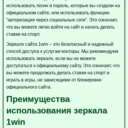
использовать логин и пароль, которые вы создали на
официальном сайте, или использовать функцию
“авторизация через социальные сети”. Это означает,
что вы можете легко войти на сайт и начать делать
ставки на спорт.
Зеркало сайта 1win – это безопасный и надежный
способ доступа к услугам конторы. Мы рекомендуем
использовать зеркало, если вы не можете
доступаться к официальному сайту. Это означает, что
вы можете продолжать делать ставки на спорт и
играть в игры, не зависящими от блокировки
официального сайта.
Преимущества
использования зеркала
1win