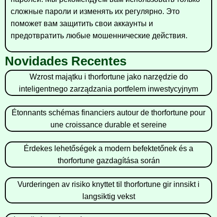
сложные пароли и изменять их регулярно. Это
поможет вам защитить свои аккаунты и
предотвратить любые мошеннические действия.
Novidades Recentes
Wzrost majątku i thorfortune jako narzędzie do
inteligentnego zarządzania portfelem inwestycyjnym
Étonnants schémas financiers autour de thorfortune pour
une croissance durable et sereine
Érdekes lehetőségek a modern befektetőnek és a
thorfortune gazdagítása során
Vurderingen av risiko knyttet til thorfortune gir innsikt i
langsiktig vekst