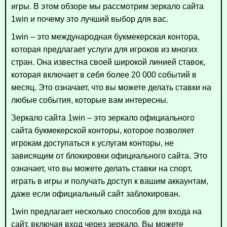
игры. В этом обзоре мы рассмотрим зеркало сайта
1win и почему это лучший выбор для вас.
1win – это международная букмекерская контора,
которая предлагает услуги для игроков из многих
стран. Она известна своей широкой линией ставок,
которая включает в себя более 20 000 событий в
месяц. Это означает, что вы можете делать ставки на
любые события, которые вам интересны.
Зеркало сайта 1win – это зеркало официального
сайта букмекерской конторы, которое позволяет
игрокам доступаться к услугам конторы, не
зависящим от блокировки официального сайта. Это
означает, что вы можете делать ставки на спорт,
играть в игры и получать доступ к вашим аккаунтам,
даже если официальный сайт заблокирован.
1win предлагает несколько способов для входа на
сайт, включая вход через зеркало. Вы можете