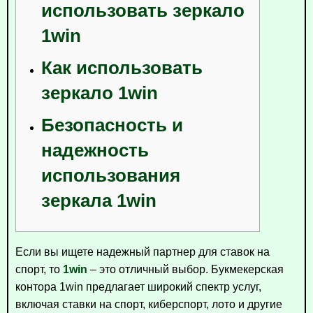
использовать зеркало
1win
Как использовать
зеркало 1win
Безопасность и
надежность
использования
зеркала 1win
Если вы ищете надежный партнер для ставок на
спорт, то
1win
– это отличный выбор. Букмекерская
контора 1win предлагает широкий спектр услуг,
включая ставки на спорт, киберспорт, лото и другие