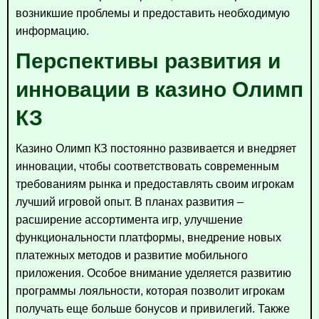
возникшие проблемы и предоставить необходимую
информацию.
Перспективы развития и
инновации в казино Олимп
КЗ
Казино Олимп КЗ постоянно развивается и внедряет
инновации, чтобы соответствовать современным
требованиям рынка и предоставлять своим игрокам
лучший игровой опыт. В планах развития –
расширение ассортимента игр, улучшение
функциональности платформы, внедрение новых
платежных методов и развитие мобильного
приложения. Особое внимание уделяется развитию
программы лояльности, которая позволит игрокам
получать еще больше бонусов и привилегий. Также