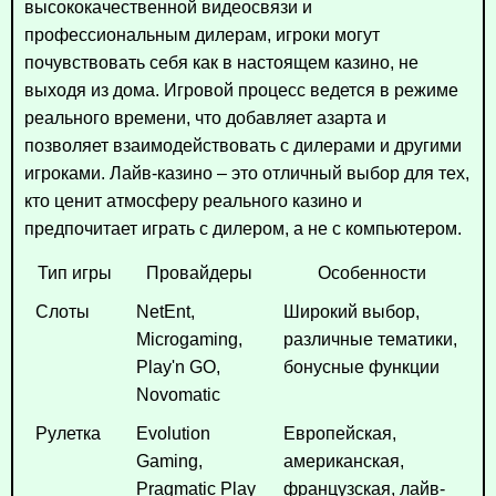
высококачественной видеосвязи и
профессиональным дилерам, игроки могут
почувствовать себя как в настоящем казино, не
выходя из дома. Игровой процесс ведется в режиме
реального времени, что добавляет азарта и
позволяет взаимодействовать с дилерами и другими
игроками. Лайв-казино – это отличный выбор для тех,
кто ценит атмосферу реального казино и
предпочитает играть с дилером, а не с компьютером.
Тип игры
Провайдеры
Особенности
Слоты
NetEnt,
Широкий выбор,
Microgaming,
различные тематики,
Play'n GO,
бонусные функции
Novomatic
Рулетка
Evolution
Европейская,
Gaming,
американская,
Pragmatic Play
французская, лайв-