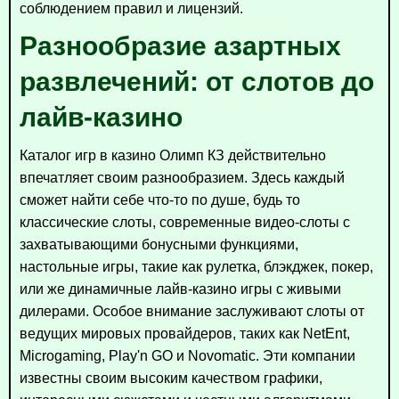
соблюдением правил и лицензий.
Разнообразие азартных
развлечений: от слотов до
лайв-казино
Каталог игр в казино Олимп КЗ действительно
впечатляет своим разнообразием. Здесь каждый
сможет найти себе что-то по душе, будь то
классические слоты, современные видео-слоты с
захватывающими бонусными функциями,
настольные игры, такие как рулетка, блэкджек, покер,
или же динамичные лайв-казино игры с живыми
дилерами. Особое внимание заслуживают слоты от
ведущих мировых провайдеров, таких как NetEnt,
Microgaming, Play'n GO и Novomatic. Эти компании
известны своим высоким качеством графики,