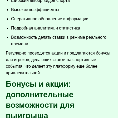
Широкий выбор видов спорта
Высокие коэффициенты
Оперативное обновление информации
Подробная аналитика и статистика
Возможность делать ставки в режиме реального
времени
Регулярно проводятся акции и предлагаются бонусы
для игроков, делающих ставки на спортивные
события, что делает эту платформу еще более
привлекательной.
Бонусы и акции:
дополнительные
возможности для
выигрыша