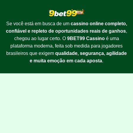
Se você está em busca de um
cassino online completo,
confiável e repleto de oportunidades reais de ganhos
,
chegou ao lugar certo. O
9BET99 Cassino
é uma
plataforma moderna, feita sob medida para jogadores
brasileiros que exigem
qualidade, segurança, agilidade
e muita emoção em cada aposta
.