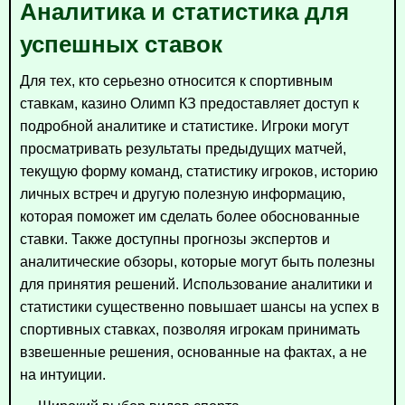
Аналитика и статистика для
успешных ставок
Для тех, кто серьезно относится к спортивным
ставкам, казино Олимп КЗ предоставляет доступ к
подробной аналитике и статистике. Игроки могут
просматривать результаты предыдущих матчей,
текущую форму команд, статистику игроков, историю
личных встреч и другую полезную информацию,
которая поможет им сделать более обоснованные
ставки. Также доступны прогнозы экспертов и
аналитические обзоры, которые могут быть полезны
для принятия решений. Использование аналитики и
статистики существенно повышает шансы на успех в
спортивных ставках, позволяя игрокам принимать
взвешенные решения, основанные на фактах, а не
на интуиции.