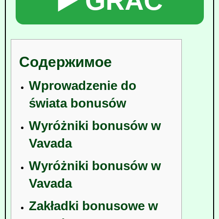
▶️ GRAĆ
Содержимое
Wprowadzenie do
świata bonusów
Wyróżniki bonusów w
Vavada
Wyróżniki bonusów w
Vavada
Zakładki bonusowe w