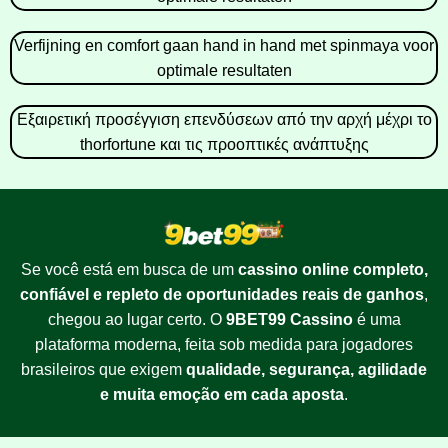
Verfijning en comfort gaan hand in hand met spinmaya voor
optimale resultaten
Εξαιρετική προσέγγιση επενδύσεων από την αρχή μέχρι το
thorfortune και τις προοπτικές ανάπτυξης
Se você está em busca de um
cassino online completo,
confiável e repleto de oportunidades reais de ganhos
,
chegou ao lugar certo. O
9BET99 Cassino
é uma
plataforma moderna, feita sob medida para jogadores
brasileiros que exigem
qualidade, segurança, agilidade
e muita emoção em cada aposta
.