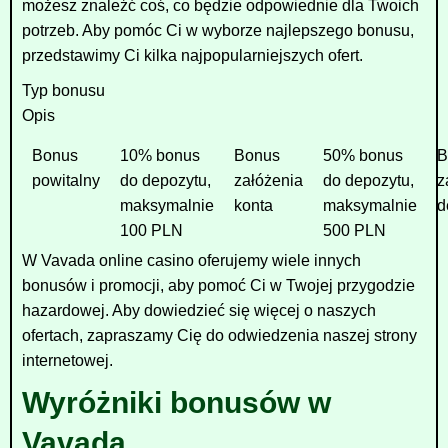
możesz znaleźć coś, co będzie odpowiednie dla Twoich
potrzeb. Aby pomóc Ci w wyborze najlepszego bonusu,
przedstawimy Ci kilka najpopularniejszych ofert.
Typ bonusu
Opis
Bonus
10% bonus
Bonus
50% bonus
B
powitalny
do depozytu,
załóżenia
do depozytu,
z
maksymalnie
konta
maksymalnie
d
100 PLN
500 PLN
W Vavada online casino oferujemy wiele innych
bonusów i promocji, aby pomoć Ci w Twojej przygodzie
hazardowej. Aby dowiedzieć się więcej o naszych
ofertach, zapraszamy Cię do odwiedzenia naszej strony
internetowej.
Wyróżniki bonusów w
Vavada