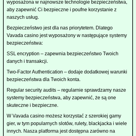
wyposażona w najnowsze technologie bezpieczeństwa,
aby zapewnić Ci bezpieczne i poufne korzystanie z
naszych usług.
Bezpieczeństwo jest dla nas priorytetem. Dlatego
Vavada casino jest wyposażony w następujące systemy
bezpieczeństwa:
SSL encryption – zapewnia bezpieczeństwo Twoich
danych i transakcji.
Two-Factor Authentication – dodaje dodatkowej warunki
bezpieczeństwa dla Twoich konta.
Regular security audits – regularnie sprawdzamy nasze
systemy bezpieczeństwa, aby zapewnić, że są one
skuteczne i bezpieczne.
W Vavada casino możesz korzystać z szerokiej gamy
gier, w tym popularnych slotów, rulety, blackjacka i wiele
innych. Nasza platforma jest dostępna zarówno na