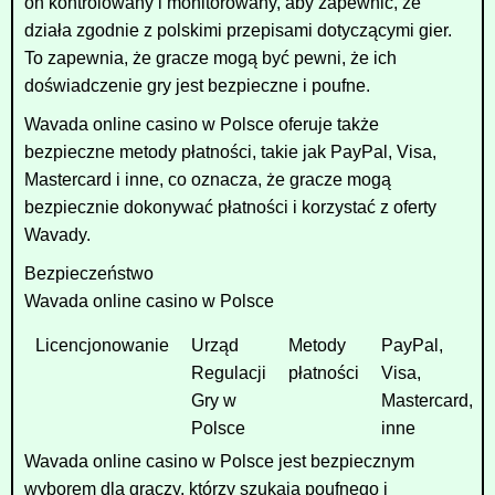
on kontrolowany i monitorowany, aby zapewnić, że
działa zgodnie z polskimi przepisami dotyczącymi gier.
To zapewnia, że gracze mogą być pewni, że ich
doświadczenie gry jest bezpieczne i poufne.
Wavada online casino w Polsce oferuje także
bezpieczne metody płatności, takie jak PayPal, Visa,
Mastercard i inne, co oznacza, że gracze mogą
bezpiecznie dokonywać płatności i korzystać z oferty
Wavady.
Bezpieczeństwo
Wavada online casino w Polsce
Licencjonowanie
Urząd
Metody
PayPal,
Regulacji
płatności
Visa,
Gry w
Mastercard,
Polsce
inne
Wavada online casino w Polsce jest bezpiecznym
wyborem dla graczy, którzy szukają poufnego i