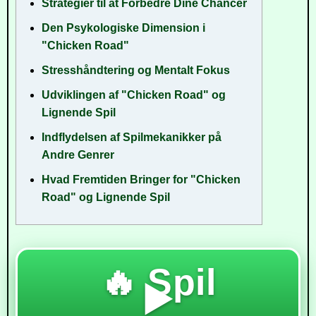
Strategier til at Forbedre Dine Chancer
Den Psykologiske Dimension i
"Chicken Road"
Stresshåndtering og Mentalt Fokus
Udviklingen af "Chicken Road" og
Lignende Spil
Indflydelsen af Spilmekanikker på
Andre Genrer
Hvad Fremtiden Bringer for "Chicken
Road" og Lignende Spil
🔥 Spil
▶️