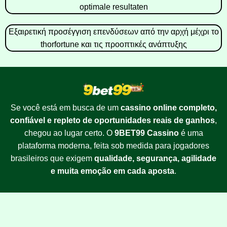
optimale resultaten
Εξαιρετική προσέγγιση επενδύσεων από την αρχή μέχρι το
thorfortune και τις προοπτικές ανάπτυξης
Se você está em busca de um
cassino online completo,
confiável e repleto de oportunidades reais de ganhos
,
chegou ao lugar certo. O
9BET99 Cassino
é uma
plataforma moderna, feita sob medida para jogadores
brasileiros que exigem
qualidade, segurança, agilidade
e muita emoção em cada aposta
.