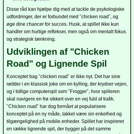
Disse råd kan hjælpe dig med at tackle de psykologiske
udfordringer, der er forbundet med "chicken road", og
øge dine chancer for succes. Husk, at spillet ikke kun
handler om hurtige reflekser, men også om mentalt fokus
og strategisk tænkning.
Udviklingen af "Chicken
Road" og Lignende Spil
Konceptet bag "chicken road" er ikke nyt. Det har sine
rødder i en klassisk joke om en kylling, der krydser vejen,
og i tidlige computerspil som "Frogger", hvor spilleren
skal navigere en frø sikkert over en vej fuld af trafik.
"Chicken road" har dog formået at popularisere
konceptet på en ny måde, takket være sin enkelhed og
tilgængelighed på mobile enheder. Spillet har inspireret
en række lignende spil, der bygger på det samme