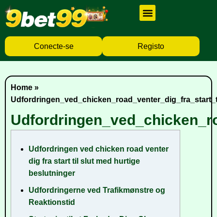
Cassino Ao Vivo
Caça Níqueis
Baixar Aplicativo
Conecte-se
Registo
Home
»
Udfordringen_ved_chicken_road_venter_dig_fra_start_t
Udfordringen_ved_chicken_ro
Udfordringen ved chicken road venter
dig fra start til slut med hurtige
beslutninger
Udfordringerne ved Trafikmønstre og
Reaktionstid