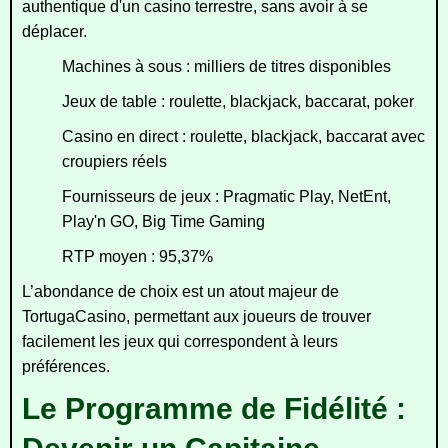
authentique d'un casino terrestre, sans avoir à se
déplacer.
Machines à sous : milliers de titres disponibles
Jeux de table : roulette, blackjack, baccarat, poker
Casino en direct : roulette, blackjack, baccarat avec
croupiers réels
Fournisseurs de jeux : Pragmatic Play, NetEnt,
Play'n GO, Big Time Gaming
RTP moyen : 95,37%
L’abondance de choix est un atout majeur de
TortugaCasino, permettant aux joueurs de trouver
facilement les jeux qui correspondent à leurs
préférences.
Le Programme de Fidélité :