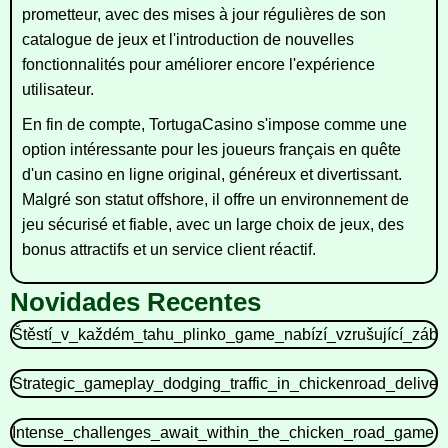
prometteur, avec des mises à jour régulières de son
catalogue de jeux et l'introduction de nouvelles
fonctionnalités pour améliorer encore l'expérience
utilisateur.
En fin de compte, TortugaCasino s'impose comme une
option intéressante pour les joueurs français en quête
d'un casino en ligne original, généreux et divertissant.
Malgré son statut offshore, il offre un environnement de
jeu sécurisé et fiable, avec un large choix de jeux, des
bonus attractifs et un service client réactif.
Novidades Recentes
Štěstí_v_každém_tahu_plinko_game_nabízí_vzrušující_záb
Strategic_gameplay_dodging_traffic_in_chickenroad_delivers
Intense_challenges_await_within_the_chicken_road_game_f