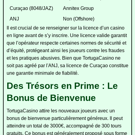
Curaçao (8048/JAZ)
Annitex Group
ANJ
Non (Offshore)
Il est crucial de se renseigner sur la licence d’un casino
en ligne avant de s’y inscrire. Une licence valide garantit
que l’opérateur respecte certaines normes de sécurité et
d’équité, protégeant ainsi les joueurs contre les fraudes
et les pratiques abusives. Bien que TortugaCasino ne
soit pas agréé par l'ANJ, sa licence de Curaçao constitue
une garantie minimale de fiabilité.
Des Trésors en Prime : Le
Bonus de Bienvenue
TortugaCasino attire les nouveaux joueurs avec un
bonus de bienvenue particulièrement généreux. Il peut
atteindre un total de 3000€, accompagné de 300 tours
gratuits. Ce bonus est généralement proposé sous forme