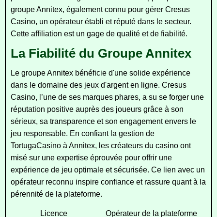
groupe Annitex, également connu pour gérer Cresus
Casino, un opérateur établi et réputé dans le secteur.
Cette affiliation est un gage de qualité et de fiabilité.
La Fiabilité du Groupe Annitex
Le groupe Annitex bénéficie d'une solide expérience
dans le domaine des jeux d'argent en ligne. Cresus
Casino, l’une de ses marques phares, a su se forger une
réputation positive auprès des joueurs grâce à son
sérieux, sa transparence et son engagement envers le
jeu responsable. En confiant la gestion de
TortugaCasino à Annitex, les créateurs du casino ont
misé sur une expertise éprouvée pour offrir une
expérience de jeu optimale et sécurisée. Ce lien avec un
opérateur reconnu inspire confiance et rassure quant à la
pérennité de la plateforme.
Licence
Opérateur de la plateforme