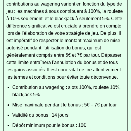
contributions au wagering varient en fonction du type de
jeu : les machines à sous contribuent à 100%, la roulette
à 10% seulement, et le blackjack à seulement 5%. Cette
différence significative est cruciale à prendre en compte
lors de l'élaboration de votre stratégie de jeu. De plus, il
est impératif de respecter le montant maximum de mise
autorisé pendant l'utilisation du bonus, qui est
généralement compris entre 5€ et 7€ par tour. Dépasser
cette limite entraînera l'annulation du bonus et de tous
les gains associés. Il est donc vital de lire attentivement
les termes et conditions pour éviter toute déconvenue.
Contribution au wagering : slots 100%, roulette 10%,
blackjack 5%
Mise maximale pendant le bonus : 5€ – 7€ par tour
Validité du bonus : 14 jours
Dépôt minimum pour le bonus : 10€