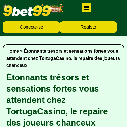
Cassino Ao Vivo
Caça Níqueis
Baixar Aplicativo
Conecte-se
Registo
Home
»
Étonnants trésors et sensations fortes vous
attendent chez TortugaCasino, le repaire des joueurs
chanceux
Étonnants trésors et
sensations fortes vous
attendent chez
TortugaCasino, le repaire
des joueurs chanceux