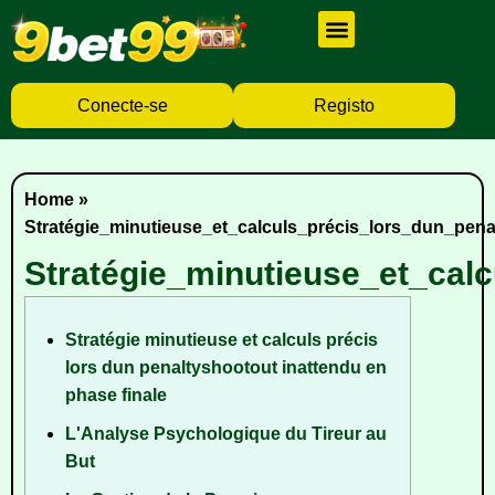
Cassino Ao Vivo
Caça Níqueis
Baixar Aplicativo
Conecte-se
Registo
Home
»
Stratégie_minutieuse_et_calculs_précis_lors_dun_pen
Stratégie_minutieuse_et_cal
Stratégie minutieuse et calculs précis
lors dun penaltyshootout inattendu en
phase finale
L'Analyse Psychologique du Tireur au
But