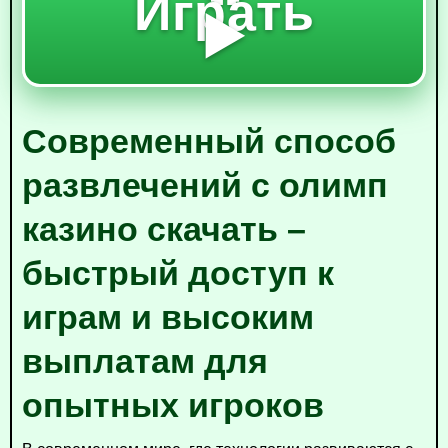
Играть
▶️
Современный способ
развлечений с олимп
казино скачать –
быстрый доступ к
играм и высоким
выплатам для
опытных игроков