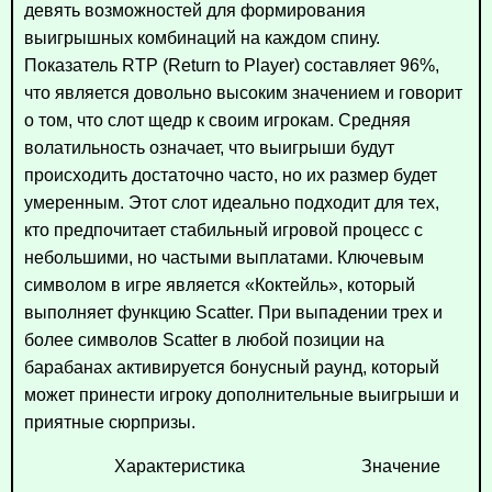
девять возможностей для формирования
выигрышных комбинаций на каждом спину.
Показатель RTP (Return to Player) составляет 96%,
что является довольно высоким значением и говорит
о том, что слот щедр к своим игрокам. Средняя
волатильность означает, что выигрыши будут
происходить достаточно часто, но их размер будет
умеренным. Этот слот идеально подходит для тех,
кто предпочитает стабильный игровой процесс с
небольшими, но частыми выплатами. Ключевым
символом в игре является «Коктейль», который
выполняет функцию Scatter. При выпадении трех и
более символов Scatter в любой позиции на
барабанах активируется бонусный раунд, который
может принести игроку дополнительные выигрыши и
приятные сюрпризы.
Характеристика
Значение