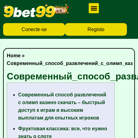
Cassino Ao Vivo
Caça Níqueis
Baixar Aplicativo
Conecte-se
Registo
Home
»
Современный_способ_развлечений_с_олимп_каз
Современный_способ_разв
Современный способ развлечений
с олимп казино скачать – быстрый
доступ к играм и высоким
выплатам для опытных игроков
Фруктовая классика: все, что нужно
знать о слоте