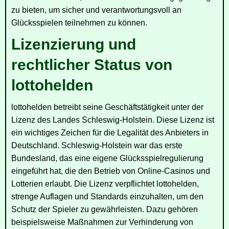
zu bieten, um sicher und verantwortungsvoll an
Glücksspielen teilnehmen zu können.
Lizenzierung und
rechtlicher Status von
lottohelden
lottohelden betreibt seine Geschäftstätigkeit unter der
Lizenz des Landes Schleswig-Holstein. Diese Lizenz ist
ein wichtiges Zeichen für die Legalität des Anbieters in
Deutschland. Schleswig-Holstein war das erste
Bundesland, das eine eigene Glücksspielregulierung
eingeführt hat, die den Betrieb von Online-Casinos und
Lotterien erlaubt. Die Lizenz verpflichtet lottohelden,
strenge Auflagen und Standards einzuhalten, um den
Schutz der Spieler zu gewährleisten. Dazu gehören
beispielsweise Maßnahmen zur Verhinderung von