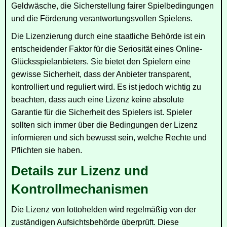
Geldwäsche, die Sicherstellung fairer Spielbedingungen
und die Förderung verantwortungsvollen Spielens.
Die Lizenzierung durch eine staatliche Behörde ist ein
entscheidender Faktor für die Seriosität eines Online-
Glücksspielanbieters. Sie bietet den Spielern eine
gewisse Sicherheit, dass der Anbieter transparent,
kontrolliert und reguliert wird. Es ist jedoch wichtig zu
beachten, dass auch eine Lizenz keine absolute
Garantie für die Sicherheit des Spielers ist. Spieler
sollten sich immer über die Bedingungen der Lizenz
informieren und sich bewusst sein, welche Rechte und
Pflichten sie haben.
Details zur Lizenz und
Kontrollmechanismen
Die Lizenz von lottohelden wird regelmäßig von der
zuständigen Aufsichtsbehörde überprüft. Diese