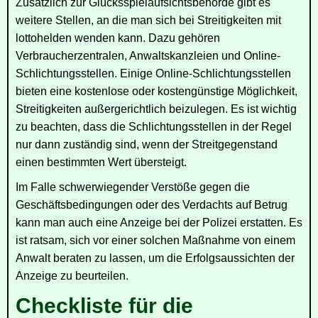
Zusätzlich zur Glücksspielaufsichtsbehörde gibt es
weitere Stellen, an die man sich bei Streitigkeiten mit
lottohelden wenden kann. Dazu gehören
Verbraucherzentralen, Anwaltskanzleien und Online-
Schlichtungsstellen. Einige Online-Schlichtungsstellen
bieten eine kostenlose oder kostengünstige Möglichkeit,
Streitigkeiten außergerichtlich beizulegen. Es ist wichtig
zu beachten, dass die Schlichtungsstellen in der Regel
nur dann zuständig sind, wenn der Streitgegenstand
einen bestimmten Wert übersteigt.
Im Falle schwerwiegender Verstöße gegen die
Geschäftsbedingungen oder des Verdachts auf Betrug
kann man auch eine Anzeige bei der Polizei erstatten. Es
ist ratsam, sich vor einer solchen Maßnahme von einem
Anwalt beraten zu lassen, um die Erfolgsaussichten der
Anzeige zu beurteilen.
Checkliste für die