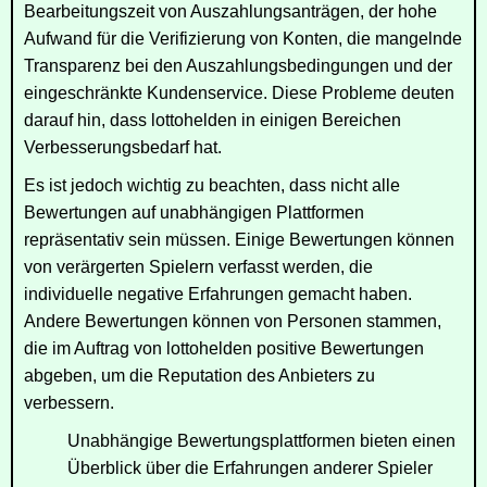
Bearbeitungszeit von Auszahlungsanträgen, der hohe
Aufwand für die Verifizierung von Konten, die mangelnde
Transparenz bei den Auszahlungsbedingungen und der
eingeschränkte Kundenservice. Diese Probleme deuten
darauf hin, dass lottohelden in einigen Bereichen
Verbesserungsbedarf hat.
Es ist jedoch wichtig zu beachten, dass nicht alle
Bewertungen auf unabhängigen Plattformen
repräsentativ sein müssen. Einige Bewertungen können
von verärgerten Spielern verfasst werden, die
individuelle negative Erfahrungen gemacht haben.
Andere Bewertungen können von Personen stammen,
die im Auftrag von lottohelden positive Bewertungen
abgeben, um die Reputation des Anbieters zu
verbessern.
Unabhängige Bewertungsplattformen bieten einen
Überblick über die Erfahrungen anderer Spieler