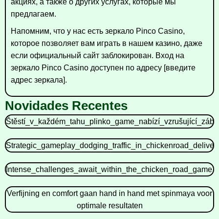
акциях, а также о других услугах, которые мы
предлагаем.
Напомним, что у нас есть зеркало Pinco Casino,
которое позволяет вам играть в нашем казино, даже
если официальный сайт заблокирован. Вход на
зеркало Pinco Casino доступен по адресу [введите
адрес зеркала].
Novidades Recentes
Štěstí_v_každém_tahu_plinko_game_nabízí_vzrušující_záb
Strategic_gameplay_dodging_traffic_in_chickenroad_delivers
Intense_challenges_await_within_the_chicken_road_game_f
Verfijning en comfort gaan hand in hand met spinmaya voor
optimale resultaten