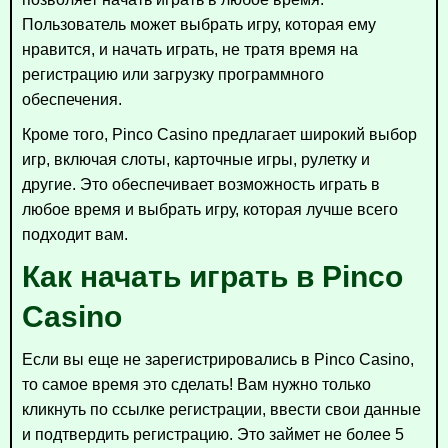
Пользователь может выбрать игру, которая ему
нравится, и начать играть, не тратя время на
регистрацию или загрузку программного
обеспечения.
Кроме того, Pinco Casino предлагает широкий выбор
игр, включая слоты, карточные игры, рулетку и
другие. Это обеспечивает возможность играть в
любое время и выбрать игру, которая лучше всего
подходит вам.
Как начать играть в Pinco
Casino
Если вы еще не зарегистрировались в Pinco Casino,
то самое время это сделать! Вам нужно только
кликнуть по ссылке регистрации, ввести свои данные
и подтвердить регистрацию. Это займет не более 5