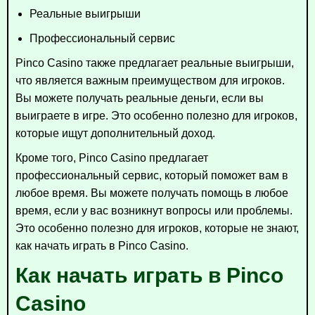
Реальные выигрыши
Профессиональный сервис
Pinco Casino также предлагает реальные выигрыши,
что является важным преимуществом для игроков.
Вы можете получать реальные деньги, если вы
выиграете в игре. Это особенно полезно для игроков,
которые ищут дополнительный доход.
Кроме того, Pinco Casino предлагает
профессиональный сервис, который поможет вам в
любое время. Вы можете получать помощь в любое
время, если у вас возникнут вопросы или проблемы.
Это особенно полезно для игроков, которые не знают,
как начать играть в Pinco Casino.
Как начать играть в Pinco
Casino