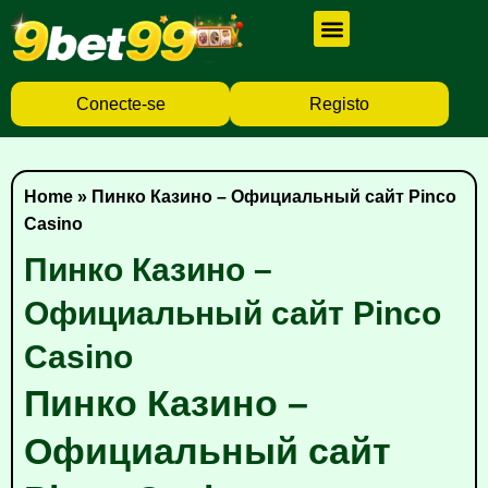
Cassino Ao Vivo
Caça Níqueis
Baixar Aplicativo
Conecte-se
Registo
Home
»
Пинко Казино – Официальный сайт Pinco
Casino
Пинко Казино –
Официальный сайт Pinco
Casino
Пинко Казино –
Официальный сайт