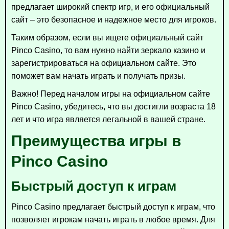
предлагает широкий спектр игр, и его официальный
сайт – это безопасное и надежное место для игроков.
Таким образом, если вы ищете официальный сайт
Pinco Casino, то вам нужно найти зеркало казино и
зарегистрироваться на официальном сайте. Это
поможет вам начать играть и получать призы.
Важно! Перед началом игры на официальном сайте
Pinco Casino, убедитесь, что вы достигли возраста 18
лет и что игра является легальной в вашей стране.
Преимущества игры в
Pinco Casino
Быстрый доступ к играм
Pinco Casino предлагает быстрый доступ к играм, что
позволяет игрокам начать играть в любое время. Для