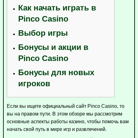
Как начать играть в
Pinco Casino
Выбор игры
Бонусы и акции в
Pinco Casino
Бонусы для новых
игроков
Если вы ищете официальный сайт Pinco Casino, то
вы на правом пути. В этом обзоре мы рассмотрим
основные аспекты работы казино, чтобы помочь вам
начать свой путь в мире игр и развлечений.