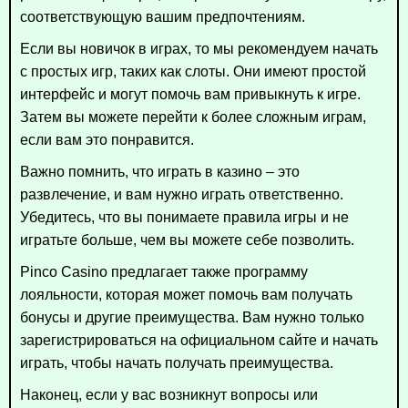
соответствующую вашим предпочтениям.
Если вы новичок в играх, то мы рекомендуем начать
с простых игр, таких как слоты. Они имеют простой
интерфейс и могут помочь вам привыкнуть к игре.
Затем вы можете перейти к более сложным играм,
если вам это понравится.
Важно помнить, что играть в казино – это
развлечение, и вам нужно играть ответственно.
Убедитесь, что вы понимаете правила игры и не
игратьте больше, чем вы можете себе позволить.
Pinco Casino предлагает также программу
лояльности, которая может помочь вам получать
бонусы и другие преимущества. Вам нужно только
зарегистрироваться на официальном сайте и начать
играть, чтобы начать получать преимущества.
Наконец, если у вас возникнут вопросы или