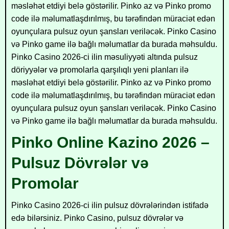
məsləhət etdiyi belə göstərilir. Pinko az və Pinko promo
code ilə məlumatlaşdırılmış, bu tərəfindən müraciət edən
oyunçulara pulsuz oyun şansları veriləcək. Pinko Casino
və Pinko game ilə bağlı məlumatlar da burada məhsuldu.
Pinko Casino 2026-ci ilin məsuliyyəti altında pulsuz
döriyyələr və promolarla qarşılıqlı yeni planları ilə
məsləhət etdiyi belə göstərilir. Pinko az və Pinko promo
code ilə məlumatlaşdırılmış, bu tərəfindən müraciət edən
oyunçulara pulsuz oyun şansları veriləcək. Pinko Casino
və Pinko game ilə bağlı məlumatlar da burada məhsuldu.
Pinko Online Kazino 2026 –
Pulsuz Dövrələr və
Promolar
Pinko Casino 2026-ci ilin pulsuz dövrələrindən istifadə
edə bilərsiniz. Pinko Casino, pulsuz dövrələr və