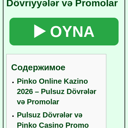
Dövriyyələr və Promolar
▶️ OYNA
Содержимое
Pinko Online Kazino
2026 – Pulsuz Dövrələr
və Promolar
Pulsuz Dövrələr və
Pinko Casino Promo