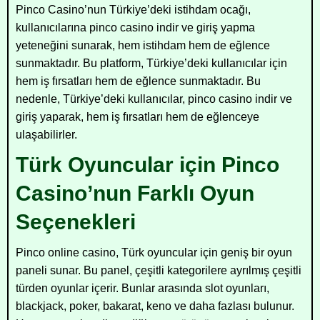
Pinco Casino’nun Türkiye’deki istihdam ocağı,
kullanıcılarına pinco casino indir ve giriş yapma
yeteneğini sunarak, hem istihdam hem de eğlence
sunmaktadır. Bu platform, Türkiye’deki kullanıcılar için
hem iş fırsatları hem de eğlence sunmaktadır. Bu
nedenle, Türkiye’deki kullanıcılar, pinco casino indir ve
giriş yaparak, hem iş fırsatları hem de eğlenceye
ulaşabilirler.
Türk Oyuncular için Pinco
Casino’nun Farklı Oyun
Seçenekleri
Pinco online casino, Türk oyuncular için geniş bir oyun
paneli sunar. Bu panel, çeşitli kategorilere ayrılmış çeşitli
türden oyunlar içerir. Bunlar arasında slot oyunları,
blackjack, poker, bakarat, keno ve daha fazlası bulunur.