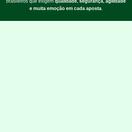
brasileiros que exigem
qualidade, segurança, agilidade
e muita emoção em cada aposta
.