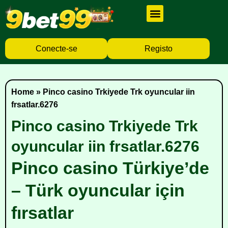
Cassino Ao Vivo
Caça Níqueis
Baixar Aplicativo
Conecte-se
Registo
Home
»
Pinco casino Trkiyede Trk oyuncular iin
frsatlar.6276
Pinco casino Trkiyede Trk
oyuncular iin frsatlar.6276
Pinco casino Türkiye’de
– Türk oyuncular için
fırsatlar