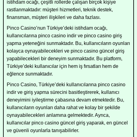
istihdam ocağı, çeşitli rollerde çalışan birçok kişiye
rastlanmaktadır: müşteri hizmetleri, teknik destek,
finansman, müşteri ilişkileri ve daha fazlası.
Pinco Casino’nun Türkiye’deki istihdam ocağı,
kullanıcılarına pinco casino indir ve pinco casino giriş
yapma yeteneğini sunmaktadır. Bu, kullanıcıların oyunları
kolayca oynayabilecekleri ve pinco casino güncel giriş
yapabilecekleri bir deneyim sunmaktadır. Bu platform,
Türkiye’deki kullanıcılar için hem iş fırsatları hem de
eğlence sunmaktadır.
Pinco Casino, Türkiye’deki kullanıcılarına pinco casino
indir ve giriş yapma sürecini basitleştirerek, kullanıcı
deneyimini iyileştirme çabasına devam etmektedir. Bu,
kullanıcıların oyunları daha rahat ve kolay bir şekilde
oynayabilecekleri anlamına gelmektedir. Ayrıca,
kullanıcılar pinco casino güncel giriş yaparak, en güncel
ve güvenli oyunlarla tanışabilirler.