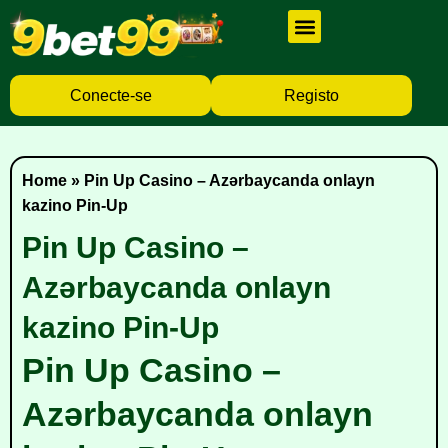
Cassino Ao Vivo
Caça Níqueis
Baixar Aplicativo
Conecte-se
Registo
Home
»
Pin Up Casino – Azərbaycanda onlayn
kazino Pin-Up
Pin Up Casino –
Azərbaycanda onlayn
kazino Pin-Up
Pin Up Casino –
Azərbaycanda onlayn