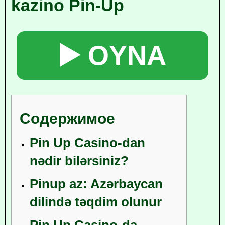
kazino Pin-Up
▶️ OYNA
Содержимое
Pin Up Casino-dan
nədir bilərsiniz?
Pinup az: Azərbaycan
dilində təqdim olunur
Pin Up Casino-da