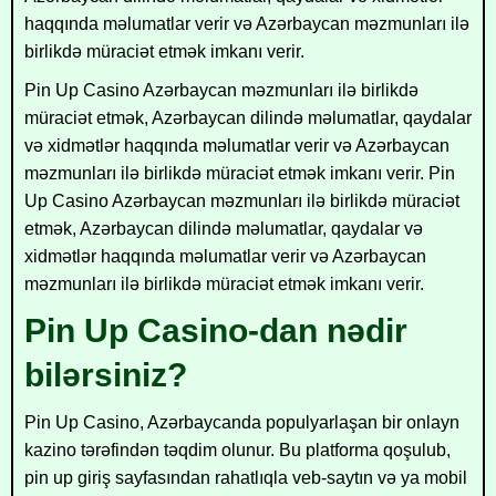
haqqında məlumatlar verir və Azərbaycan məzmunları ilə
birlikdə müraciət etmək imkanı verir.
Pin Up Casino Azərbaycan məzmunları ilə birlikdə
müraciət etmək, Azərbaycan dilində məlumatlar, qaydalar
və xidmətlər haqqında məlumatlar verir və Azərbaycan
məzmunları ilə birlikdə müraciət etmək imkanı verir. Pin
Up Casino Azərbaycan məzmunları ilə birlikdə müraciət
etmək, Azərbaycan dilində məlumatlar, qaydalar və
xidmətlər haqqında məlumatlar verir və Azərbaycan
məzmunları ilə birlikdə müraciət etmək imkanı verir.
Pin Up Casino-dan nədir
bilərsiniz?
Pin Up Casino, Azərbaycanda populyarlaşan bir onlayn
kazino tərəfindən təqdim olunur. Bu platforma qoşulub,
pin up giriş sayfasından rahatlıqla veb-saytın və ya mobil