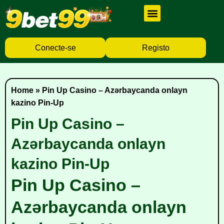
Cassino Ao Vivo
Caça Níqueis
Baixar Aplicativo
Conecte-se
Registo
Home
»
Pin Up Casino – Azərbaycanda onlayn
kazino Pin-Up
Pin Up Casino –
Azərbaycanda onlayn
kazino Pin-Up
Pin Up Casino –
Azərbaycanda onlayn