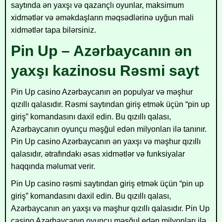
saytında ən yaxşı və qazançlı oyunlar, maksimum
xidmətlər və əməkdaşların məqsədlərinə uyğun mali
xidmətlər tapa bilərsiniz.
Pin Up – Azərbaycanın ən
yaxşı kazinosu Rəsmi sayt
Pin Up casino Azərbaycanın ən populyar və məşhur
qızıllı qalasıdır. Rəsmi saytından giriş etmək üçün “pin up
giriş” komandasını daxil edin. Bu qızıllı qalası,
Azərbaycanın oyunçu məşğul edən milyonları ilə tanınır.
Pin Up casino Azərbaycanın ən yaxşı və məşhur qızıllı
qalasıdır, ətrafındakı əsas xidmətlər və funksiyalar
haqqında məlumat verir.
Pin Up casino rəsmi saytından giriş etmək üçün “pin up
giriş” komandasını daxil edin. Bu qızıllı qalası,
Azərbaycanın ən yaxşı və məşhur qızıllı qalasıdır. Pin Up
casino Azərbaycanın oyunçu məşğul edən milyonları ilə