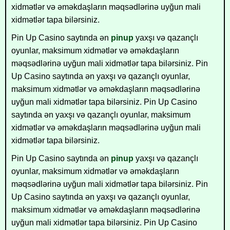
xidmətlər və əməkdaşların məqsədlərinə uyğun mali
xidmətlər tapa bilərsiniz.
Pin Up Casino saytında ən
pinup
yaxşı və qazançlı
oyunlar, maksimum xidmətlər və əməkdaşların
məqsədlərinə uyğun mali xidmətlər tapa bilərsiniz. Pin
Up Casino saytında ən yaxşı və qazançlı oyunlar,
maksimum xidmətlər və əməkdaşların məqsədlərinə
uyğun mali xidmətlər tapa bilərsiniz. Pin Up Casino
saytında ən yaxşı və qazançlı oyunlar, maksimum
xidmətlər və əməkdaşların məqsədlərinə uyğun mali
xidmətlər tapa bilərsiniz.
Pin Up Casino saytında ən
pinup
yaxşı və qazançlı
oyunlar, maksimum xidmətlər və əməkdaşların
məqsədlərinə uyğun mali xidmətlər tapa bilərsiniz. Pin
Up Casino saytında ən yaxşı və qazançlı oyunlar,
maksimum xidmətlər və əməkdaşların məqsədlərinə
uyğun mali xidmətlər tapa bilərsiniz. Pin Up Casino