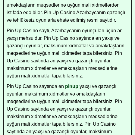
əməkdaşların məqsədlərinə uyğun mali xidmətlərdən
istifadə edə bilər. Pin Up Casino Azərbaycanın qazançlı
və təhlükəsiz oyunlarla əhatə edilmiş rəsmi saytıdır.
Pin Up Casino saytı, Azərbaycanın oyunçuları üçün ən
yaxşı məhsuldur. Pin Up Casino saytında ən yaxşı və
qazançlı oyunlar, maksimum xidmətlər və əməkdaşların
məqsədlərinə uyğun mali xidmətlər tapa bilərsiniz. Pin
Up Casino saytında ən yaxşı və qazançlı oyunlar,
maksimum xidmətlər və əməkdaşların məqsədlərinə
uyğun mali xidmətlər tapa bilərsiniz.
Pin Up Casino saytında ən
pinup
yaxşı və qazançlı
oyunlar, maksimum xidmətlər və əməkdaşların
məqsədlərinə uyğun mali xidmətlər tapa bilərsiniz. Pin
Up Casino saytında ən yaxşı və qazançlı oyunlar,
maksimum xidmətlər və əməkdaşların məqsədlərinə
uyğun mali xidmətlər tapa bilərsiniz. Pin Up Casino
saytında ən yaxşı və qazançlı oyunlar, maksimum