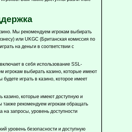
ддержка
азино. Мы рекомендуем игрокам выбирать
изнесу) или UKGC (Британская комиссия по
играть на деньги в соответствии с
 включает в себя использование SSL-
м игрокам выбирать казино, которые имеют
ы будете играть в казино, которое имеет
ь казино, которые имеют доступную и
Мы также рекомендуем игрокам обращать
а на запросы, уровень доступности
кий уровень безопасности и доступную