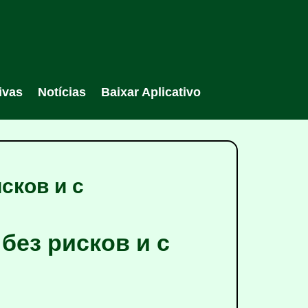
ivas
Notícias
Baixar Aplicativo
сков и с
без рисков и с