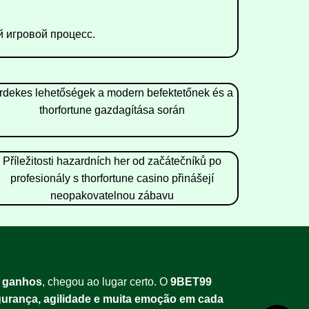
 игровой процесс.
rdekes lehetőségek a modern befektetőnek és a
thorfortune gazdagítása során
Příležitosti hazardních her od začátečníků po
profesionály s thorfortune casino přinášejí
neopakovatelnou zábavu
e ganhos
, chegou ao lugar certo. O
9BET99
gurança, agilidade e muita emoção em cada