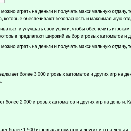
можно играть на деньги и получать максимальную отдачу, т
, которые обеспечивают безопасность и максимальную отда
иваться и улучшать свои услуги, чтобы обеспечить игрокам
которые предлагают широкий выбор игровых автоматов и др
 можно играть на деньги и получать максимальную отдачу, т
редлагает более 3 000 игровых автоматов и других игр на д
.
ает более 2 000 игровых автоматов и других игр на деньги.
гает более 1 500 игровых автоматов и других игр на деньги