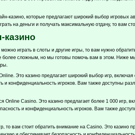
йн-казино, которые предлагают широкий выбор игровых авт
рать на деньги и получать максимальную отдачу, то вам сто
-казино
можно играть в слоты и другие игры, то вам нужно обратить
е более сложным, но мы готовы помочь вам в этом. Ниже м
гры.
Online. Это казино предлагает широкий выбор игр, включая с
ть и конфиденциальность игроков. Вам также доступны раз
 Online Casino. Это казино предлагает более 1 000 игр, вкл
пасность и конфиденциальность игроков. Вам также доступ
 то вам стоит обратить внимание на Casino. Это казино пр
лицензию и обеспечивает безопасность и конфиденциальност