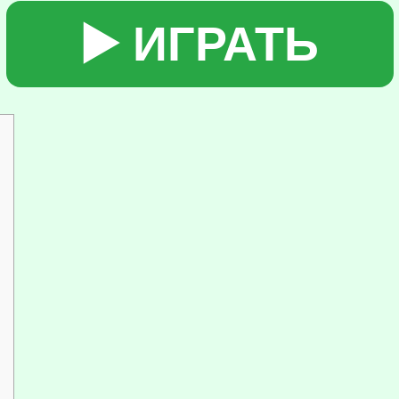
▶️ ИГРАТЬ