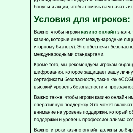
бонусы и акции, чтобы помочь вам начать иг
Условия для игроков:
Важно, чтобы игроки
казино онлайн
знали,
казино, которые имеют международные лице
игорному бизнесу). Это обеспечит безопаснос
международными стандартами.
Кроме того, мы рекомендуем игрокам обращ
шифрования, которое защищает вашу личну
сертификаты безопасности, такие как eCOGRA 
высокий уровень безопасности и прозрачнос
Важно также, чтобы игроки казино онлайн и
оперативную поддержку. Это может включать
внимание на уровень поддержки, который об
поддержки и уровень профессионализма со
Важно: игроки казино онлайн должны выбир