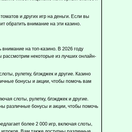
оматов и других игр на деньги. Если вы
ит обратить внимание на эти казино.
 внимание на топ-казино. В 2026 году
ы рассмотрим некоторые из лучших онлайн-
лоты, рулетку, блэкджек и другие. Казино
личные бонусы и акции, чтобы помочь вам
ючая слоты, рулетку, блэкджек и другие.
ны различные бонусы и акции, чтобы помочь
едлагает более 2 000 игр, включая слоты,
ь игроков. Вам также доступны различные