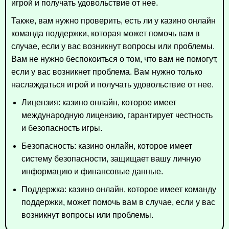
игрой и получать удовольствие от нее.
Также, вам нужно проверить, есть ли у казино онлайн
команда поддержки, которая может помочь вам в
случае, если у вас возникнут вопросы или проблемы.
Вам не нужно беспокоиться о том, что вам не помогут,
если у вас возникнет проблема. Вам нужно только
наслаждаться игрой и получать удовольствие от нее.
Лицензия: казино онлайн, которое имеет
международную лицензию, гарантирует честность
и безопасность игры.
Безопасность: казино онлайн, которое имеет
систему безопасности, защищает вашу личную
информацию и финансовые данные.
Поддержка: казино онлайн, которое имеет команду
поддержки, может помочь вам в случае, если у вас
возникнут вопросы или проблемы.