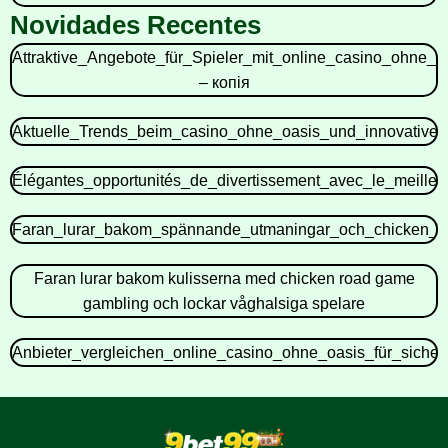
Novidades Recentes
Attraktive_Angebote_für_Spieler_mit_online_casino_ohne_
– копія
Aktuelle_Trends_beim_casino_ohne_oasis_und_innovative
Élégantes_opportunités_de_divertissement_avec_le_meilleu
Faran_lurar_bakom_spännande_utmaningar_och_chicken_
Faran lurar bakom kulisserna med chicken road game
gambling och lockar våghalsiga spelare
Anbieter_vergleichen_online_casino_ohne_oasis_für_siche