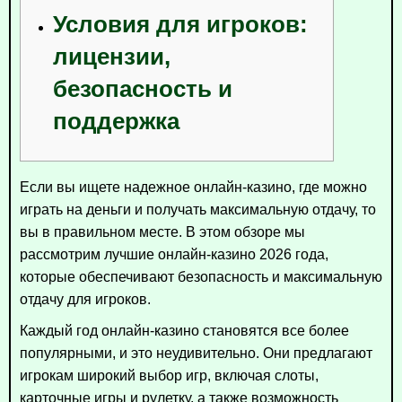
Условия для игроков:
лицензии,
безопасность и
поддержка
Если вы ищете надежное онлайн-казино, где можно
играть на деньги и получать максимальную отдачу, то
вы в правильном месте. В этом обзоре мы
рассмотрим лучшие онлайн-казино 2026 года,
которые обеспечивают безопасность и максимальную
отдачу для игроков.
Каждый год онлайн-казино становятся все более
популярными, и это неудивительно. Они предлагают
игрокам широкий выбор игр, включая слоты,
карточные игры и рулетку, а также возможность