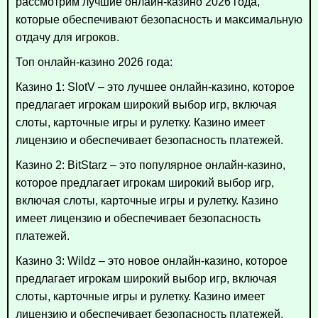
рассмотрим лучшие онлайн-казино 2026 года,
которые обеспечивают безопасность и максимальную
отдачу для игроков.
Топ онлайн-казино 2026 года:
Казино 1: SlotV – это лучшее онлайн-казино, которое
предлагает игрокам широкий выбор игр, включая
слоты, карточные игры и рулетку. Казино имеет
лицензию и обеспечивает безопасность платежей.
Казино 2: BitStarz – это популярное онлайн-казино,
которое предлагает игрокам широкий выбор игр,
включая слоты, карточные игры и рулетку. Казино
имеет лицензию и обеспечивает безопасность
платежей.
Казино 3: Wildz – это новое онлайн-казино, которое
предлагает игрокам широкий выбор игр, включая
слоты, карточные игры и рулетку. Казино имеет
лицензию и обеспечивает безопасность платежей.