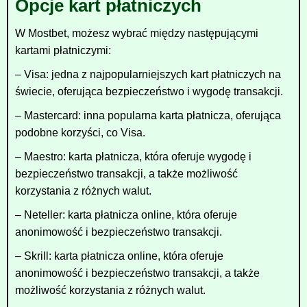
Opcje kart płatniczych
W Mostbet, możesz wybrać między następującymi
kartami płatniczymi:
– Visa: jedna z najpopularniejszych kart płatniczych na
świecie, oferująca bezpieczeństwo i wygodę transakcji.
– Mastercard: inna popularna karta płatnicza, oferująca
podobne korzyści, co Visa.
– Maestro: karta płatnicza, która oferuje wygodę i
bezpieczeństwo transakcji, a także możliwość
korzystania z różnych walut.
– Neteller: karta płatnicza online, która oferuje
anonimowość i bezpieczeństwo transakcji.
– Skrill: karta płatnicza online, która oferuje
anonimowość i bezpieczeństwo transakcji, a także
możliwość korzystania z różnych walut.