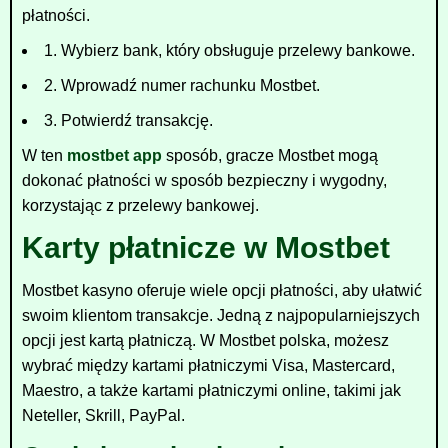
płatności.
1. Wybierz bank, który obsługuje przelewy bankowe.
2. Wprowadź numer rachunku Mostbet.
3. Potwierdź transakcję.
W ten
mostbet app
sposób, gracze Mostbet mogą
dokonać płatności w sposób bezpieczny i wygodny,
korzystając z przelewy bankowej.
Karty płatnicze w Mostbet
Mostbet kasyno oferuje wiele opcji płatności, aby ułatwić
swoim klientom transakcje. Jedną z najpopularniejszych
opcji jest kartą płatniczą. W Mostbet polska, możesz
wybrać między kartami płatniczymi Visa, Mastercard,
Maestro, a także kartami płatniczymi online, takimi jak
Neteller, Skrill, PayPal.