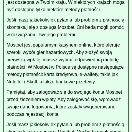
jest dostępna w Twoim kraju. W niektórych krajach mogą
być dostępne tylko niektóre metody płatności.
Jeśli masz jakiekolwiek pytania lub problem z płatnością,
skontaktuj się z obsługą Mostbet. Oni będą mogli pomóc
w rozwiązaniu Twojego problemu.
Mostbet jest popularnym kasynem online, które oferuje
szeroki wybór gier hazardowych. Aby złożyć swoją
pierwszą wpłatę, musisz wybrać odpowiednią metodę
płatności. W Mostbet w Polsce są dostępne następujące
metody płatności: karta kredytowa, e-wallety, takie jak
Neteller i Skrill, a także bankowe przelewy.
Pamiętaj, aby zalogować się do swojego konta Mostbet
przed złożeniem wpłaty. Aby zalogować się, wprowadź
swoje dane logowania, które zostały wygenerowane
podczas rejestracji konta.
Jeśli masz jakiekolwiek pytania lub problem z płatnością,
skontaktuj się z obsługą Mostbet. Oni będą mogli pomóc