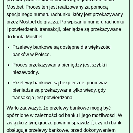
Mostbet. Proces ten jest realizowany za pomocą
specjalnego numeru rachunku, który jest przekazywany
przez Mostbet do gracza. Po wpisaniu numeru rachunku
i potwierdzeniu transakcji, pieniądze są przekazywane
do konta Mostbet.
Przelewy bankowe są dostępne dla większości
banków w Polsce.
Proces przekazywania pieniędzy jest szybki i
niezawodny.
Przelewy bankowe są bezpieczne, ponieważ
pieniądze są przekazywane tylko wtedy, gdy
transakcja jest potwierdzona.
Warto zauważyć, że przelewy bankowe mogą być
opóźnione w zależności od banku i jego możliwości. W
związku z tym, gracze powinni sprawdzić, czy ich bank
obsługuje przelewy bankowe, przed dokonywaniem