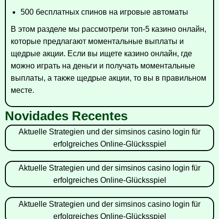
500 бесплатных спинов на игровые автоматы
В этом разделе мы рассмотрели топ-5 казино онлайн,
которые предлагают моментальные выплаты и
щедрые акции. Если вы ищете казино онлайн, где
можно играть на деньги и получать моментальные
выплаты, а также щедрые акции, то вы в правильном
месте.
Novidades Recentes
Aktuelle Strategien und der simsinos casino login für
erfolgreiches Online-Glücksspiel
Aktuelle Strategien und der simsinos casino login für
erfolgreiches Online-Glücksspiel
Aktuelle Strategien und der simsinos casino login für
erfolgreiches Online-Glücksspiel