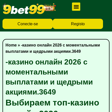
Cassino Ao Vivo
Caça Níqueis
Baixar Aplicativo
Conecte-se
Registo
Home
»
-казино онлайн 2026 с моментальными
выплатами и щедрыми акциями.3649
-казино онлайн 2026 с
моментальными
выплатами и щедрыми
акциями.3649
Выбираем топ-казино