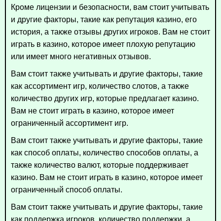
Кроме лицензии и безопасности, вам стоит учитывать
и другие факторы, такие как репутация казино, его
история, а также отзывы других игроков. Вам не стоит
играть в казино, которое имеет плохую репутацию
или имеет много негативных отзывов.
Вам стоит также учитывать и другие факторы, такие
как ассортимент игр, количество слотов, а также
количество других игр, которые предлагает казино.
Вам не стоит играть в казино, которое имеет
ограниченный ассортимент игр.
Вам стоит также учитывать и другие факторы, такие
как способ оплаты, количество способов оплаты, а
также количество валют, которые поддерживает
казино. Вам не стоит играть в казино, которое имеет
ограниченный способ оплаты.
Вам стоит также учитывать и другие факторы, такие
как поддержка игроков, количество поддержки, а