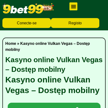
Cassino Ao Vivo
Caça Níqueis
Baixar Aplicativo
Conecte-se
Registo
Home
»
Kasyno online Vulkan Vegas – Dostęp
mobilny
Kasyno online Vulkan Vegas
– Dostęp mobilny
Kasyno online Vulkan
Vegas – Dostęp mobilny