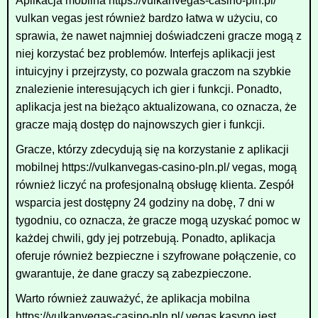
Aplikacja mobilna https://vulkanvegas-casino-pln.pl/
vulkan vegas jest również bardzo łatwa w użyciu, co
sprawia, że nawet najmniej doświadczeni gracze mogą z
niej korzystać bez problemów. Interfejs aplikacji jest
intuicyjny i przejrzysty, co pozwala graczom na szybkie
znalezienie interesujących ich gier i funkcji. Ponadto,
aplikacja jest na bieżąco aktualizowana, co oznacza, że
gracze mają dostęp do najnowszych gier i funkcji.
Gracze, którzy zdecydują się na korzystanie z aplikacji
mobilnej https://vulkanvegas-casino-pln.pl/ vegas, mogą
również liczyć na profesjonalną obsługę klienta. Zespół
wsparcia jest dostępny 24 godziny na dobę, 7 dni w
tygodniu, co oznacza, że gracze mogą uzyskać pomoc w
każdej chwili, gdy jej potrzebują. Ponadto, aplikacja
oferuje również bezpieczne i szyfrowane połączenie, co
gwarantuje, że dane graczy są zabezpieczone.
Warto również zauważyć, że aplikacja mobilna
https://vulkanvegas-casino-pln.pl/ vegas kasyno jest