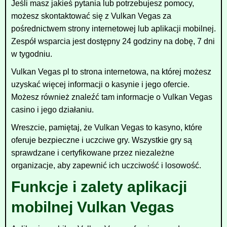
Jeśli masz jakieś pytania lub potrzebujesz pomocy,
możesz skontaktować się z Vulkan Vegas za
pośrednictwem strony internetowej lub aplikacji mobilnej.
Zespół wsparcia jest dostępny 24 godziny na dobę, 7 dni
w tygodniu.
Vulkan Vegas pl to strona internetowa, na której możesz
uzyskać więcej informacji o kasynie i jego ofercie.
Możesz również znaleźć tam informacje o Vulkan Vegas
casino i jego działaniu.
Wreszcie, pamiętaj, że Vulkan Vegas to kasyno, które
oferuje bezpieczne i uczciwe gry. Wszystkie gry są
sprawdzane i certyfikowane przez niezależne
organizacje, aby zapewnić ich uczciwość i losowość.
Funkcje i zalety aplikacji
mobilnej Vulkan Vegas