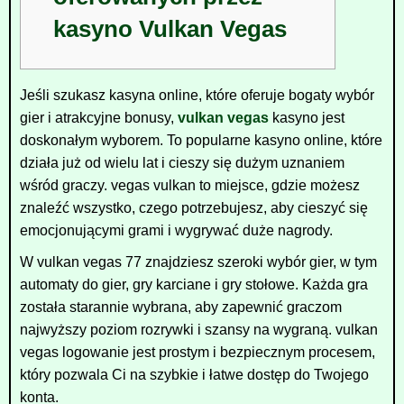
kasyno Vulkan Vegas
Jeśli szukasz kasyna online, które oferuje bogaty wybór
gier i atrakcyjne bonusy,
vulkan vegas
kasyno jest
doskonałym wyborem. To popularne kasyno online, które
działa już od wielu lat i cieszy się dużym uznaniem
wśród graczy. vegas vulkan to miejsce, gdzie możesz
znaleźć wszystko, czego potrzebujesz, aby cieszyć się
emocjonującymi grami i wygrywać duże nagrody.
W vulkan vegas 77 znajdziesz szeroki wybór gier, w tym
automaty do gier, gry karciane i gry stołowe. Każda gra
została starannie wybrana, aby zapewnić graczom
najwyższy poziom rozrywki i szansy na wygraną. vulkan
vegas logowanie jest prostym i bezpiecznym procesem,
który pozwala Ci na szybkie i łatwe dostęp do Twojego
konta.