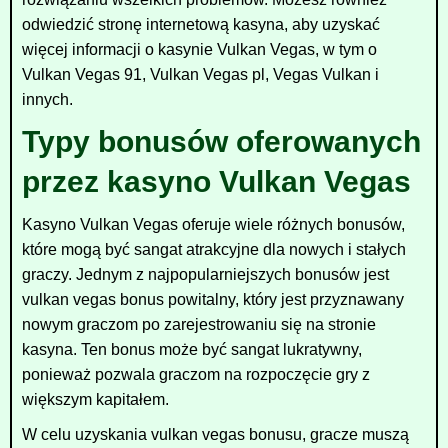
odwiedzić stronę internetową kasyna, aby uzyskać
więcej informacji o kasynie Vulkan Vegas, w tym o
Vulkan Vegas 91, Vulkan Vegas pl, Vegas Vulkan i
innych.
Typy bonusów oferowanych
przez kasyno Vulkan Vegas
Kasyno Vulkan Vegas oferuje wiele różnych bonusów,
które mogą być sangat atrakcyjne dla nowych i stałych
graczy. Jednym z najpopularniejszych bonusów jest
vulkan vegas bonus powitalny, który jest przyznawany
nowym graczom po zarejestrowaniu się na stronie
kasyna. Ten bonus może być sangat lukratywny,
ponieważ pozwala graczom na rozpoczęcie gry z
większym kapitałem.
W celu uzyskania vulkan vegas bonusu, gracze muszą