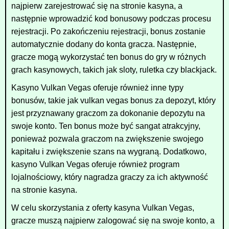
najpierw zarejestrować się na stronie kasyna, a
następnie wprowadzić kod bonusowy podczas procesu
rejestracji. Po zakończeniu rejestracji, bonus zostanie
automatycznie dodany do konta gracza. Następnie,
gracze mogą wykorzystać ten bonus do gry w różnych
grach kasynowych, takich jak sloty, ruletka czy blackjack.
Kasyno Vulkan Vegas oferuje również inne typy
bonusów, takie jak vulkan vegas bonus za depozyt, który
jest przyznawany graczom za dokonanie depozytu na
swoje konto. Ten bonus może być sangat atrakcyjny,
ponieważ pozwala graczom na zwiększenie swojego
kapitału i zwiększenie szans na wygraną. Dodatkowo,
kasyno Vulkan Vegas oferuje również program
lojalnościowy, który nagradza graczy za ich aktywność
na stronie kasyna.
W celu skorzystania z oferty kasyna Vulkan Vegas,
gracze muszą najpierw zalogować się na swoje konto, a