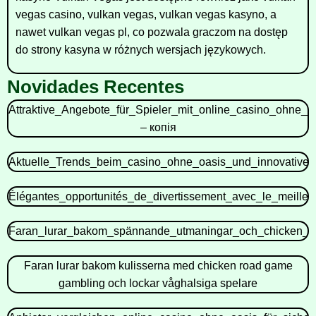
vegas casino, vulkan vegas, vulkan vegas kasyno, a
nawet vulkan vegas pl, co pozwala graczom na dostęp
do strony kasyna w różnych wersjach językowych.
Novidades Recentes
Attraktive_Angebote_für_Spieler_mit_online_casino_ohne_
– копія
Aktuelle_Trends_beim_casino_ohne_oasis_und_innovative
Élégantes_opportunités_de_divertissement_avec_le_meilleu
Faran_lurar_bakom_spännande_utmaningar_och_chicken_
Faran lurar bakom kulisserna med chicken road game
gambling och lockar våghalsiga spelare