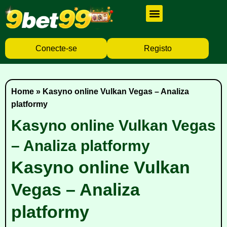
Cassino Ao Vivo
Caça Níqueis
Baixar Aplicativo
Conecte-se
Registo
Home
»
Kasyno online Vulkan Vegas – Analiza
platformy
Kasyno online Vulkan Vegas
– Analiza platformy
Kasyno online Vulkan
Vegas – Analiza
platformy