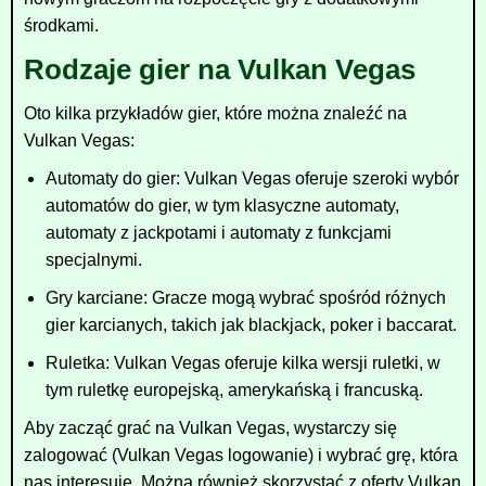
środkami.
Rodzaje gier na Vulkan Vegas
Oto kilka przykładów gier, które można znaleźć na
Vulkan Vegas:
Automaty do gier: Vulkan Vegas oferuje szeroki wybór
automatów do gier, w tym klasyczne automaty,
automaty z jackpotami i automaty z funkcjami
specjalnymi.
Gry karciane: Gracze mogą wybrać spośród różnych
gier karcianych, takich jak blackjack, poker i baccarat.
Ruletka: Vulkan Vegas oferuje kilka wersji ruletki, w
tym ruletkę europejską, amerykańską i francuską.
Aby zacząć grać na Vulkan Vegas, wystarczy się
zalogować (Vulkan Vegas logowanie) i wybrać grę, która
nas interesuje. Można również skorzystać z oferty Vulkan