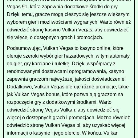
Vegas 91, która zapewnia dodatkowe środki do gry.
Dzięki temu, gracze mogą cieszyć się jeszcze większym
wyborem gier i możliwościami wygranych. Warto również
odwiedzić stronę kasyno Vulkan Vegas, aby dowiedzieć
się więcej o dostępnych grach i promocjach.
Podsumowując, Vulkan Vegas to kasyno online, które
oferuje szeroki wybór gier hazardowych, w tym automaty
do gier, gry karciane i ruletkę. Dzięki współpracy z
renomowanymi dostawcami oprogramowania, kasyno
zapewnia graczom najwyższej jakości doświadczenie.
Dodatkowo, Vulkan Vegas oferuje różne promocje, takie
jak Vulkan Vegas bonus, które pozwalają graczom na
rozpoczęcie gry z dodatkowymi środkami. Warto
odwiedzić stronę Vegas Vulkan, aby dowiedzieć się
więcej o dostępnych grach i promocjach. Można również
odwiedzić stronę Vulkan Vegas pl, aby uzyskać więcej
informacji o kasynie i jego ofercie. W końcu, Vulkan