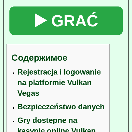
▶️ GRAĆ
Содержимое
Rejestracja i logowanie
na platformie Vulkan
Vegas
Bezpieczeństwo danych
Gry dostępne na
kasynie online Vulkan