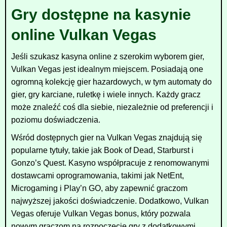
Gry dostępne na kasynie
online Vulkan Vegas
Jeśli szukasz kasyna online z szerokim wyborem gier,
Vulkan Vegas jest idealnym miejscem. Posiadają one
ogromną kolekcję gier hazardowych, w tym automaty do
gier, gry karciane, ruletkę i wiele innych. Każdy gracz
może znaleźć coś dla siebie, niezależnie od preferencji i
poziomu doświadczenia.
Wśród dostępnych gier na Vulkan Vegas znajdują się
popularne tytuły, takie jak Book of Dead, Starburst i
Gonzo’s Quest. Kasyno współpracuje z renomowanymi
dostawcami oprogramowania, takimi jak NetEnt,
Microgaming i Play’n GO, aby zapewnić graczom
najwyższej jakości doświadczenie. Dodatkowo, Vulkan
Vegas oferuje Vulkan Vegas bonus, który pozwala
nowym graczom na rozpoczęcie gry z dodatkowymi