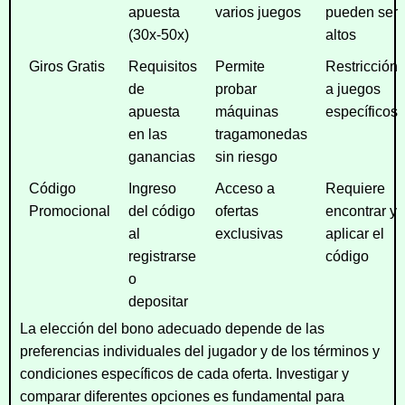
apuesta
varios juegos
pueden ser
(30x-50x)
altos
Giros Gratis
Requisitos
Permite
Restricción
de
probar
a juegos
apuesta
máquinas
específicos
en las
tragamonedas
ganancias
sin riesgo
Código
Ingreso
Acceso a
Requiere
Promocional
del código
ofertas
encontrar y
al
exclusivas
aplicar el
registrarse
código
o
depositar
La elección del bono adecuado depende de las
preferencias individuales del jugador y de los términos y
condiciones específicos de cada oferta. Investigar y
comparar diferentes opciones es fundamental para