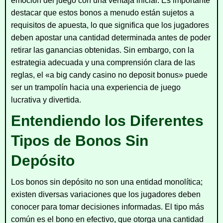
emoción del juego con una ventaja inicial. Es importante
destacar que estos bonos a menudo están sujetos a
requisitos de apuesta, lo que significa que los jugadores
deben apostar una cantidad determinada antes de poder
retirar las ganancias obtenidas. Sin embargo, con la
estrategia adecuada y una comprensión clara de las
reglas, el «a big candy casino no deposit bonus» puede
ser un trampolín hacia una experiencia de juego
lucrativa y divertida.
Entendiendo los Diferentes
Tipos de Bonos Sin
Depósito
Los bonos sin depósito no son una entidad monolítica;
existen diversas variaciones que los jugadores deben
conocer para tomar decisiones informadas. El tipo más
común es el bono en efectivo, que otorga una cantidad