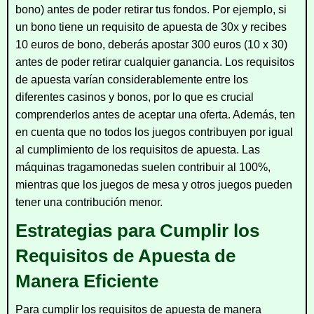
bono) antes de poder retirar tus fondos. Por ejemplo, si
un bono tiene un requisito de apuesta de 30x y recibes
10 euros de bono, deberás apostar 300 euros (10 x 30)
antes de poder retirar cualquier ganancia. Los requisitos
de apuesta varían considerablemente entre los
diferentes casinos y bonos, por lo que es crucial
comprenderlos antes de aceptar una oferta. Además, ten
en cuenta que no todos los juegos contribuyen por igual
al cumplimiento de los requisitos de apuesta. Las
máquinas tragamonedas suelen contribuir al 100%,
mientras que los juegos de mesa y otros juegos pueden
tener una contribución menor.
Estrategias para Cumplir los
Requisitos de Apuesta de
Manera Eficiente
Para cumplir los requisitos de apuesta de manera