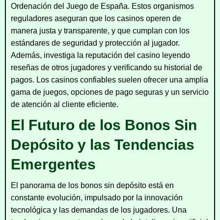
Ordenación del Juego de España. Estos organismos
reguladores aseguran que los casinos operen de
manera justa y transparente, y que cumplan con los
estándares de seguridad y protección al jugador.
Además, investiga la reputación del casino leyendo
reseñas de otros jugadores y verificando su historial de
pagos. Los casinos confiables suelen ofrecer una amplia
gama de juegos, opciones de pago seguras y un servicio
de atención al cliente eficiente.
El Futuro de los Bonos Sin
Depósito y las Tendencias
Emergentes
El panorama de los bonos sin depósito está en
constante evolución, impulsado por la innovación
tecnológica y las demandas de los jugadores. Una