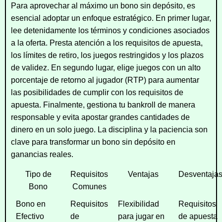
Para aprovechar al máximo un bono sin depósito, es
esencial adoptar un enfoque estratégico. En primer lugar,
lee detenidamente los términos y condiciones asociados
a la oferta. Presta atención a los requisitos de apuesta,
los límites de retiro, los juegos restringidos y los plazos
de validez. En segundo lugar, elige juegos con un alto
porcentaje de retorno al jugador (RTP) para aumentar
las posibilidades de cumplir con los requisitos de
apuesta. Finalmente, gestiona tu bankroll de manera
responsable y evita apostar grandes cantidades de
dinero en un solo juego. La disciplina y la paciencia son
clave para transformar un bono sin depósito en
ganancias reales.
Tipo de
Requisitos
Ventajas
Desventaja
Bono
Comunes
Bono en
Requisitos
Flexibilidad
Requisitos
Efectivo
de
para jugar en
de apuesta