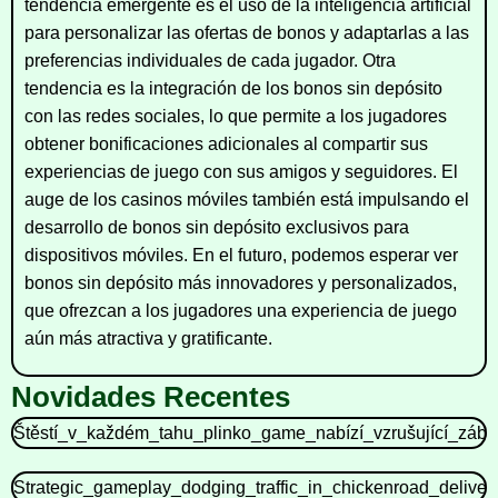
tendencia emergente es el uso de la inteligencia artificial
para personalizar las ofertas de bonos y adaptarlas a las
preferencias individuales de cada jugador. Otra
tendencia es la integración de los bonos sin depósito
con las redes sociales, lo que permite a los jugadores
obtener bonificaciones adicionales al compartir sus
experiencias de juego con sus amigos y seguidores. El
auge de los casinos móviles también está impulsando el
desarrollo de bonos sin depósito exclusivos para
dispositivos móviles. En el futuro, podemos esperar ver
bonos sin depósito más innovadores y personalizados,
que ofrezcan a los jugadores una experiencia de juego
aún más atractiva y gratificante.
Novidades Recentes
Štěstí_v_každém_tahu_plinko_game_nabízí_vzrušující_záb
Strategic_gameplay_dodging_traffic_in_chickenroad_delivers