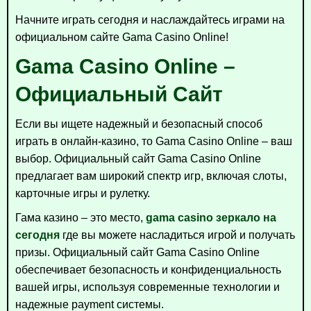
Начните играть сегодня и наслаждайтесь играми на
официальном сайте Gama Casino Online!
Gama Casino Online –
Официальный Сайт
Если вы ищете надежный и безопасный способ
играть в онлайн-казино, то Gama Casino Online – ваш
выбор. Официальный сайт Gama Casino Online
предлагает вам широкий спектр игр, включая слоты,
карточные игры и рулетку.
Гама казино – это место,
gama casino зеркало на
сегодня
где вы можете насладиться игрой и получать
призы. Официальный сайт Gama Casino Online
обеспечивает безопасность и конфиденциальность
вашей игры, используя современные технологии и
надежные payment системы.