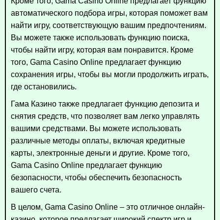
Кроме того, Gama Casino Online предлагает функцию
автоматического подбора игры, которая поможет вам
найти игру, соответствующую вашим предпочтениям.
Вы можете также использовать функцию поиска,
чтобы найти игру, которая вам понравится. Кроме
того, Gama Casino Online предлагает функцию
сохранения игры, чтобы вы могли продолжить играть,
где остановились.
Гама Казино также предлагает функцию депозита и
снятия средств, что позволяет вам легко управлять
вашими средствами. Вы можете использовать
различные методы оплаты, включая кредитные
карты, электронные деньги и другие. Кроме того,
Gama Casino Online предлагает функцию
безопасности, чтобы обеспечить безопасность
вашего счета.
В целом, Gama Casino Online – это отличное онлайн-
казино, которое предлагает широкий спектр игр и