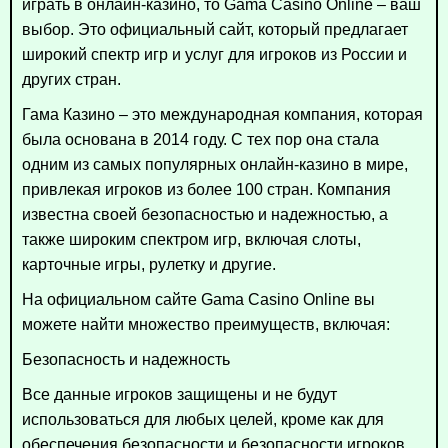
играть в онлайн-казино, то Gama Casino Online – ваш
выбор. Это официальный сайт, который предлагает
широкий спектр игр и услуг для игроков из России и
других стран.
Гама Казино – это международная компания, которая
была основана в 2014 году. С тех пор она стала
одним из самых популярных онлайн-казино в мире,
привлекая игроков из более 100 стран. Компания
известна своей безопасностью и надежностью, а
также широким спектром игр, включая слоты,
карточные игры, рулетку и другие.
На официальном сайте Gama Casino Online вы
можете найти множество преимуществ, включая:
Безопасность и надежность
Все данные игроков защищены и не будут
использоваться для любых целей, кроме как для
обеспечения безопасности и безопасности игроков.