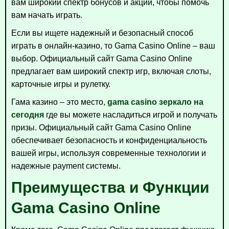
вам широкий спектр бонусов и акций, чтобы помочь
вам начать играть.
Если вы ищете надежный и безопасный способ
играть в онлайн-казино, то Gama Casino Online – ваш
выбор. Официальный сайт Gama Casino Online
предлагает вам широкий спектр игр, включая слоты,
карточные игры и рулетку.
Гама казино – это место,
gama casino зеркало на
сегодня
где вы можете насладиться игрой и получать
призы. Официальный сайт Gama Casino Online
обеспечивает безопасность и конфиденциальность
вашей игры, используя современные технологии и
надежные payment системы.
Преимущества и Функции
Gama Casino Online