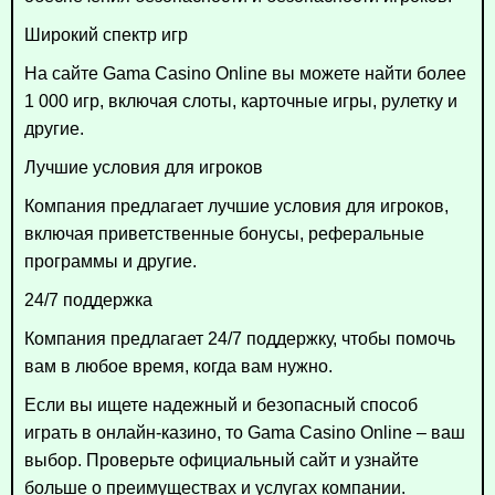
Широкий спектр игр
На сайте Gama Casino Online вы можете найти более
1 000 игр, включая слоты, карточные игры, рулетку и
другие.
Лучшие условия для игроков
Компания предлагает лучшие условия для игроков,
включая приветственные бонусы, реферальные
программы и другие.
24/7 поддержка
Компания предлагает 24/7 поддержку, чтобы помочь
вам в любое время, когда вам нужно.
Если вы ищете надежный и безопасный способ
играть в онлайн-казино, то Gama Casino Online – ваш
выбор. Проверьте официальный сайт и узнайте
больше о преимуществах и услугах компании.