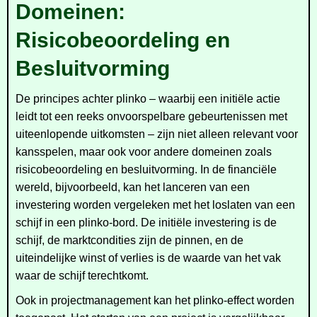
Domeinen:
Risicobeoordeling en
Besluitvorming
De principes achter plinko – waarbij een initiële actie
leidt tot een reeks onvoorspelbare gebeurtenissen met
uiteenlopende uitkomsten – zijn niet alleen relevant voor
kansspelen, maar ook voor andere domeinen zoals
risicobeoordeling en besluitvorming. In de financiële
wereld, bijvoorbeeld, kan het lanceren van een
investering worden vergeleken met het loslaten van een
schijf in een plinko-bord. De initiële investering is de
schijf, de marktcondities zijn de pinnen, en de
uiteindelijke winst of verlies is de waarde van het vak
waar de schijf terechtkomt.
Ook in projectmanagement kan het plinko-effect worden