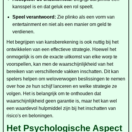
kansspel is en dat geluk een rol speelt.
Speel verantwoord:
Zie plinko als een vorm van
entertainment en niet als een manier om geld te
verdienen.
Het begrijpen van kansberekening is ook nuttig bij het
ontwikkelen van een effectieve strategie. Hoewel het
onmogelijk is om de exacte uitkomst van elke worp te
voorspellen, kan men de waarschijnlijkheid van het
bereiken van verschillende vakken inschatten. Dit kan
spelers helpen om weloverwogen beslissingen te nemen
over hoe ze hun schijf lanceren en welke strategie ze
volgen. Het is belangrijk om te onthouden dat
waarschijnlijkheid geen garantie is, maar het kan wel
een waardevol hulpmiddel zijn bij het inschatten van
risico's en beloningen.
Het Psychologische Aspect