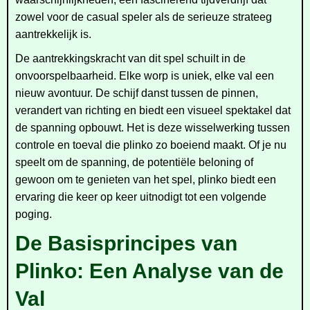
zowel voor de casual speler als de serieuze strateeg
aantrekkelijk is.
De aantrekkingskracht van dit spel schuilt in de
onvoorspelbaarheid. Elke worp is uniek, elke val een
nieuw avontuur. De schijf danst tussen de pinnen,
verandert van richting en biedt een visueel spektakel dat
de spanning opbouwt. Het is deze wisselwerking tussen
controle en toeval die plinko zo boeiend maakt. Of je nu
speelt om de spanning, de potentiële beloning of
gewoon om te genieten van het spel, plinko biedt een
ervaring die keer op keer uitnodigt tot een volgende
poging.
De Basisprincipes van
Plinko: Een Analyse van de
Val