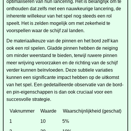
optimaliseren van hun lancering. Het is belangrijk om te
onthouden dat zelfs met een nauwkeurige lancering, de
inherente willekeur van het spel nog steeds een rol
speelt. Het is zelden mogelijk om met zekerheid te
voorspellen waar de schijf zal landen.
De materiaalkeuze van de pinnen en het bord zelf kan
ook een rol spelen. Gladde pinnen hebben de neiging
om minder weerstand te bieden, terwijl ruwere pinnen
meer wrijving veroorzaken en de richting van de schijf
verder kunnen beïnvloeden. Deze subtiele variaties
kunnen een significante impact hebben op de uitkomst
van het spel. Een gedetailleerde observatie van de bord-
en pin-eigenschappen is dan ook cruciaal voor een
succesvolle strategie.
Vaknummer
Waarde
Waarschijnlijkheid (geschat)
1
10
5%