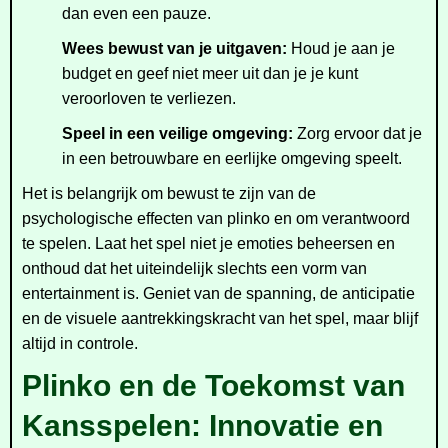
dan even een pauze.
Wees bewust van je uitgaven:
Houd je aan je
budget en geef niet meer uit dan je je kunt
veroorloven te verliezen.
Speel in een veilige omgeving:
Zorg ervoor dat je
in een betrouwbare en eerlijke omgeving speelt.
Het is belangrijk om bewust te zijn van de
psychologische effecten van plinko en om verantwoord
te spelen. Laat het spel niet je emoties beheersen en
onthoud dat het uiteindelijk slechts een vorm van
entertainment is. Geniet van de spanning, de anticipatie
en de visuele aantrekkingskracht van het spel, maar blijf
altijd in controle.
Plinko en de Toekomst van
Kansspelen: Innovatie en