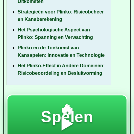
Uitkomsten
Strategieën voor Plinko: Risicobeheer
en Kansberekening
Het Psychologische Aspect van
Plinko: Spanning en Verwachting
Plinko en de Toekomst van
Kansspelen: Innovatie en Technologie
Het Plinko-Effect in Andere Domeinen:
Risicobeoordeling en Besluitvorming
🔥
Spelen
▶️