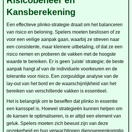
Risicobeheer en
Kansberekening
Een effectieve plinko-strategie draait om het balanceren
van risico en beloning. Spelers moeten beslissen of ze
voor een veilige aanpak gaan, waarbij ze streven naar
een consistente, maar kleinere uitbetaling, of dat ze een
risico nemen en proberen de vakken met de hoogste
waarde te bereiken. Er is geen 'juiste' strategie; de beste
aanpak hangt af van de individuele voorkeuren en de
tolerantie voor risico. Een zorgvuldige analyse van de
lay-out van het bord en de waarschijnlijkheid van het
bereiken van verschillende vakken is essentieel.
Het is belangrijk om te beseffen dat plinko in essentie
een kansspel is. Hoewel strategieën kunnen helpen om
de kansen te optimaliseren, is er altijd een element van
geluk. Spelers moeten zich bewust zijn van deze
onzekerheid en hun verwachtingen dienovereenkomstig