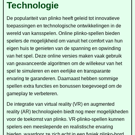
Technologie
De populariteit van plinko heeft geleid tot innovatieve
toepassingen en technologische ontwikkelingen in de
wereld van kansspelen. Online plinko-spellen bieden
spelers de mogelijkheid om vanuit het comfort van hun
eigen huis te genieten van de spanning en opwinding
van het spel. Deze online versies maken vaak gebruik
van geavanceerde algoritmen om de willekeur van het
spel te simuleren en een eerlijke en transparante
ervaring te garanderen. Daarnaast hebben sommige
spellen extra functies en bonussen toegevoegd om de
gameplay te verbeteren.
De integratie van virtual reality (VR) en augmented
reality (AR) technologieën biedt nog meer mogelijkheden
voor de toekomst van plinko. VR-plinko-spellen kunnen
spelers een meeslepende en realistische ervaring
bieden, waardoor ze zich echt in een fysiek plinko-bord