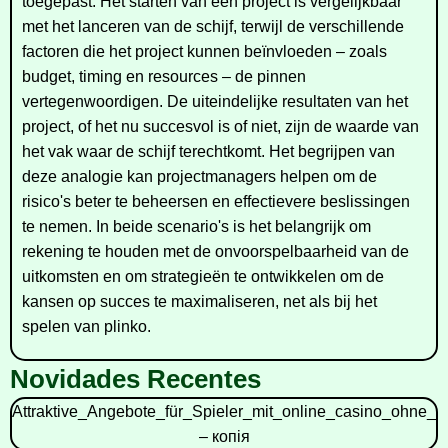
toegepast. Het starten van een project is vergelijkbaar
met het lanceren van de schijf, terwijl de verschillende
factoren die het project kunnen beïnvloeden – zoals
budget, timing en resources – de pinnen
vertegenwoordigen. De uiteindelijke resultaten van het
project, of het nu succesvol is of niet, zijn de waarde van
het vak waar de schijf terechtkomt. Het begrijpen van
deze analogie kan projectmanagers helpen om de
risico's beter te beheersen en effectievere beslissingen
te nemen. In beide scenario's is het belangrijk om
rekening te houden met de onvoorspelbaarheid van de
uitkomsten en om strategieën te ontwikkelen om de
kansen op succes te maximaliseren, net als bij het
spelen van plinko.
Novidades Recentes
Attraktive_Angebote_für_Spieler_mit_online_casino_ohne_
– копія