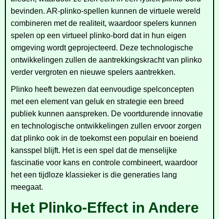
bevinden. AR-plinko-spellen kunnen de virtuele wereld
combineren met de realiteit, waardoor spelers kunnen
spelen op een virtueel plinko-bord dat in hun eigen
omgeving wordt geprojecteerd. Deze technologische
ontwikkelingen zullen de aantrekkingskracht van plinko
verder vergroten en nieuwe spelers aantrekken.
Plinko heeft bewezen dat eenvoudige spelconcepten
met een element van geluk en strategie een breed
publiek kunnen aanspreken. De voortdurende innovatie
en technologische ontwikkelingen zullen ervoor zorgen
dat plinko ook in de toekomst een populair en boeiend
kansspel blijft. Het is een spel dat de menselijke
fascinatie voor kans en controle combineert, waardoor
het een tijdloze klassieker is die generaties lang
meegaat.
Het Plinko-Effect in Andere