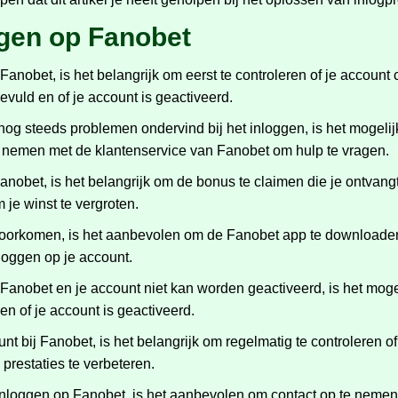
ggen op Fanobet
anobet, is het belangrijk om eerst te controleren of je account co
vuld en of je account is geactiveerd.
e nog steeds problemen ondervind bij het inloggen, is het mogelij
te nemen met de klantenservice van Fanobet om hulp te vragen.
nobet, is het belangrijk om de bonus te claimen die je ontvan
je winst te vergroten.
voorkomen, is het aanbevolen om de Fanobet app te downloaden 
 loggen op je account.
Fanobet en je account niet kan worden geactiveerd, is het mogel
 en of je account is geactiveerd.
t bij Fanobet, is het belangrijk om regelmatig te controleren of
restaties te verbeteren.
 inloggen op Fanobet, is het aanbevolen om contact op te neme