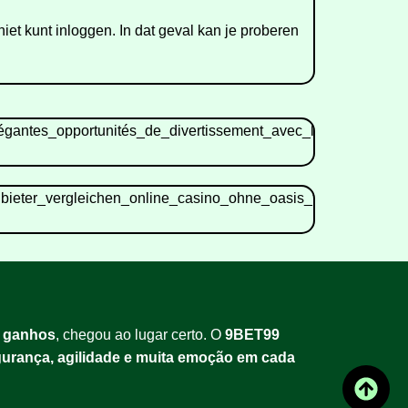
et kunt inloggen. In dat geval kan je proberen
ive_Spielangebote_entdecken
égantes_opportunités_de_divertissement_avec_le_meilleur_ca
bieter_vergleichen_online_casino_ohne_oasis_für_sicheres_
e ganhos
, chegou ao lugar certo. O
9BET99
gurança, agilidade e muita emoção em cada