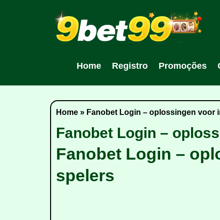
Home
Registro
Promoções
Home
»
Fanobet Login – oplossingen voor 
Fanobet Login – oploss
Fanobet Login – opl
spelers