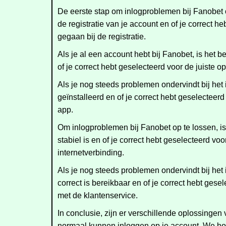
De eerste stap om inlogproblemen bij Fanobet op 
de registratie van je account en of je correct he
gegaan bij de registratie.
Als je al een account hebt bij Fanobet, is het be
of je correct hebt geselecteerd voor de juiste o
Als je nog steeds problemen ondervindt bij het 
geïnstalleerd en of je correct hebt geselecteerd
app.
Om inlogproblemen bij Fanobet op te lossen, is h
stabiel is en of je correct hebt geselecteerd voo
internetverbinding.
Als je nog steeds problemen ondervindt bij het 
correct is bereikbaar en of je correct hebt gese
met de klantenservice.
In conclusie, zijn er verschillende oplossinge
normaal kunnen inloggen op je account. We hope