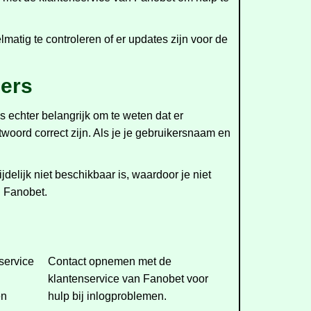
matig te controleren of er updates zijn voor de
lers
s echter belangrijk om te weten dat er
woord correct zijn. Als je je gebruikersnaam en
delijk niet beschikbaar is, waardoor je niet
n Fanobet.
service
Contact opnemen met de
klantenservice van Fanobet voor
en
hulp bij inlogproblemen.