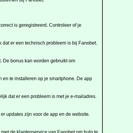
rrect is geregistreerd. Controleer of je
k dat er een technisch probleem is bij Fanobet.
gt. De bonus kan worden gebruikt om
en te installeren op je smartphone. De app
ijk dat er een probleem is met je e-mailadres.
 er updates zijn voor de app en de website.
n met de klantenservice van Fanobet om hulp te