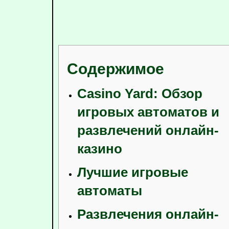
Содержимое
Casino Yard: Обзор
игровых автоматов и
развлечений онлайн-
казино
Лучшие игровые
автоматы
Развлечения онлайн-