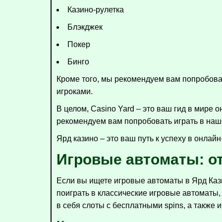
Казино-рулетка
Блэкджек
Покер
Бинго
Кроме того, мы рекомендуем вам попробоват
игроками.
В целом, Casino Yard – это ваш гид в мире
рекомендуем вам попробовать играть в наш
Ярд казино – это ваш путь к успеху в онлайн-
Игровые автоматы: от
Если вы ищете игровые автоматы в Ярд Кази
поиграть в классические игровые автоматы, 
в себя слоты с бесплатными spins, а также