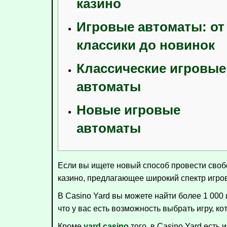
казино
Игровые автоматы: от
классики до новинок
Классические игровые
автоматы
Новые игровые
автоматы
Если вы ищете новый способ провести свобо
казино, предлагающее широкий спектр игро
В Casino Yard вы можете найти более 1 000 
что у вас есть возможность выбрать игру, к
Кроме
yard casino
того, в Casino Yard есть 