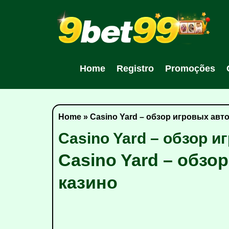
Home
Registro
Promoções
Home
»
Casino Yard – обзор игровых авт
Casino Yard – обзор 
Casino Yard – обзо
казино