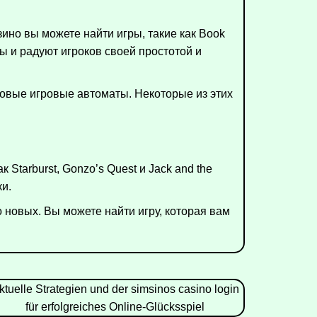
ино вы можете найти игры, такие как Book
ны и радуют игроков своей простотой и
 новые игровые автоматы. Некоторые из этих
Starburst, Gonzo’s Quest и Jack and the
и.
 новых. Вы можете найти игру, которая вам
ktuelle Strategien und der simsinos casino login
für erfolgreiches Online-Glücksspiel