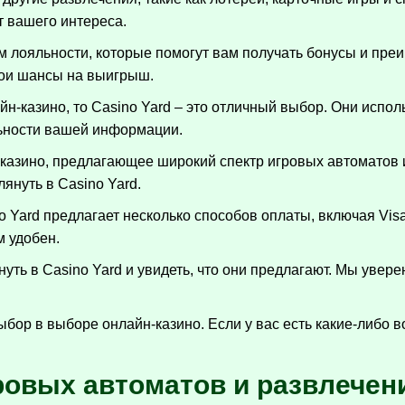
т вашего интереса.
мм лояльности, которые помогут вам получать бонусы и преи
вои шансы на выигрыш.
н-казино, то Casino Yard – это отличный выбор. Они испо
ьности вашей информации.
н-казино, предлагающее широкий спектр игровых автоматов
лянуть в Casino Yard.
 Yard предлагает несколько способов оплаты, включая Visa, M
м удобен.
ть в Casino Yard и увидеть, что они предлагают. Мы уверен
ыбор в выборе онлайн-казино. Если у вас есть какие-либо 
гровых автоматов и развлечен