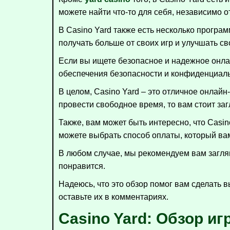
можете найти что-то для себя, независимо о
В Casino Yard также есть несколько програ
получать больше от своих игр и улучшать с
Если вы ищете безопасное и надежное онлай
обеспечения безопасности и конфиденциал
В целом, Casino Yard – это отличное онлай
провести свободное время, то вам стоит заг
Также, вам может быть интересно, что Casino
можете выбрать способ оплаты, который ва
В любом случае, мы рекомендуем вам загляну
понравится.
Надеюсь, что это обзор помог вам сделать в
оставьте их в комментариях.
Casino Yard: Обзор и