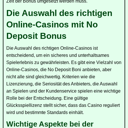
Zeit der Bonus umgesetzt werden muss.
Die Auswahl des richtigen
Online-Casinos mit No
Deposit Bonus
Die Auswahl des richtigen Online-Casinos ist
entscheidend, um ein sicheres und unterhaltsames
Spielerlebnis zu gewährleisten. Es gibt eine Vielzahl von
Online-Casinos, die No Deposit Boni anbieten, aber
nicht alle sind gleichwertig. Kriterien wie die
Lizenzierung, die Seriosität des Anbieters, die Auswahl
an Spielen und der Kundenservice spielen eine wichtige
Rolle bei der Entscheidung. Eine gültige
Glücksspiellizenz stellt sicher, dass das Casino reguliert
wird und bestimmte Standards einhält.
Wichtige Aspekte bei der