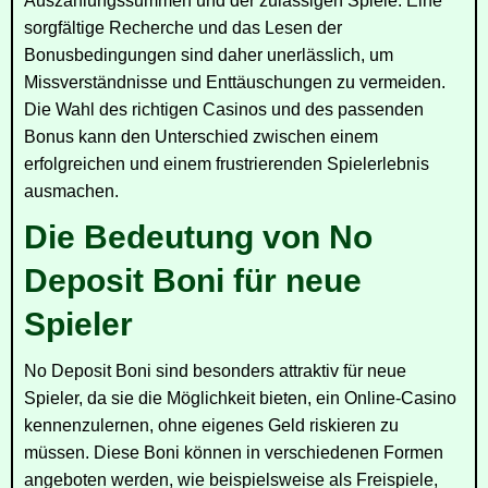
Auszahlungssummen und der zulässigen Spiele. Eine
sorgfältige Recherche und das Lesen der
Bonusbedingungen sind daher unerlässlich, um
Missverständnisse und Enttäuschungen zu vermeiden.
Die Wahl des richtigen Casinos und des passenden
Bonus kann den Unterschied zwischen einem
erfolgreichen und einem frustrierenden Spielerlebnis
ausmachen.
Die Bedeutung von No
Deposit Boni für neue
Spieler
No Deposit Boni sind besonders attraktiv für neue
Spieler, da sie die Möglichkeit bieten, ein Online-Casino
kennenzulernen, ohne eigenes Geld riskieren zu
müssen. Diese Boni können in verschiedenen Formen
angeboten werden, wie beispielsweise als Freispiele,