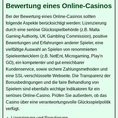
Bewertung eines Online-Casinos
Bei der Bewertung eines Online-Casinos sollten
folgende Aspekte berücksichtigt werden: Lizenzierung
durch eine seriöse Glücksspielbehörde (z.B. Malta
Gaming Authority, UK Gambling Commission), positive
Bewertungen und Erfahrungen anderer Spieler, eine
vielfältige Auswahl an Spielen von renommierten
Spieleentwicklern (z.B. NetEnt, Microgaming, Play'n
GO), ein kompetenter und gut erreichbarer
Kundenservice, sowie sichere Zahlungsmethoden und
eine SSL-verschlüsselte Webseite. Die Transparenz der
Bonusbedingungen und die faire Behandlung von
Spielern sind ebenfalls wichtige Indikatoren für ein
seriöses Online-Casino. Prüfen Sie außerdem, ob das
Casino über eine verantwortungsvolle Glücksspielpolitik
verfügt.
Lizenzierung und Regulierung