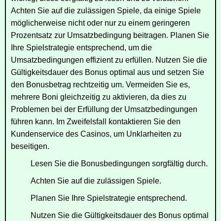
Achten Sie auf die zulässigen Spiele, da einige Spiele
möglicherweise nicht oder nur zu einem geringeren
Prozentsatz zur Umsatzbedingung beitragen. Planen Sie
Ihre Spielstrategie entsprechend, um die
Umsatzbedingungen effizient zu erfüllen. Nutzen Sie die
Gültigkeitsdauer des Bonus optimal aus und setzen Sie
den Bonusbetrag rechtzeitig um. Vermeiden Sie es,
mehrere Boni gleichzeitig zu aktivieren, da dies zu
Problemen bei der Erfüllung der Umsatzbedingungen
führen kann. Im Zweifelsfall kontaktieren Sie den
Kundenservice des Casinos, um Unklarheiten zu
beseitigen.
Lesen Sie die Bonusbedingungen sorgfältig durch.
Achten Sie auf die zulässigen Spiele.
Planen Sie Ihre Spielstrategie entsprechend.
Nutzen Sie die Gültigkeitsdauer des Bonus optimal