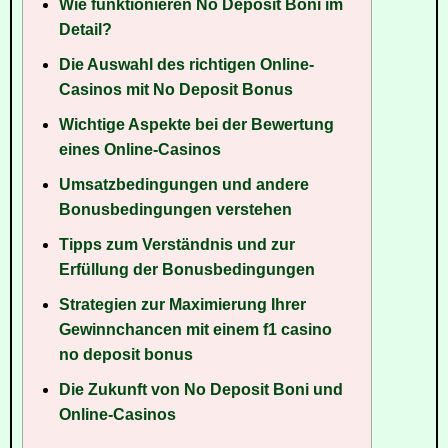
Wie funktionieren No Deposit Boni im
Detail?
Die Auswahl des richtigen Online-
Casinos mit No Deposit Bonus
Wichtige Aspekte bei der Bewertung
eines Online-Casinos
Umsatzbedingungen und andere
Bonusbedingungen verstehen
Tipps zum Verständnis und zur
Erfüllung der Bonusbedingungen
Strategien zur Maximierung Ihrer
Gewinnchancen mit einem f1 casino
no deposit bonus
Die Zukunft von No Deposit Boni und
Online-Casinos