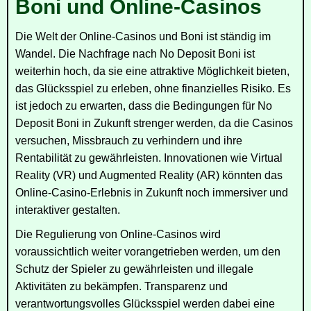
Boni und Online-Casinos
Die Welt der Online-Casinos und Boni ist ständig im
Wandel. Die Nachfrage nach No Deposit Boni ist
weiterhin hoch, da sie eine attraktive Möglichkeit bieten,
das Glücksspiel zu erleben, ohne finanzielles Risiko. Es
ist jedoch zu erwarten, dass die Bedingungen für No
Deposit Boni in Zukunft strenger werden, da die Casinos
versuchen, Missbrauch zu verhindern und ihre
Rentabilität zu gewährleisten. Innovationen wie Virtual
Reality (VR) und Augmented Reality (AR) könnten das
Online-Casino-Erlebnis in Zukunft noch immersiver und
interaktiver gestalten.
Die Regulierung von Online-Casinos wird
voraussichtlich weiter vorangetrieben werden, um den
Schutz der Spieler zu gewährleisten und illegale
Aktivitäten zu bekämpfen. Transparenz und
verantwortungsvolles Glücksspiel werden dabei eine