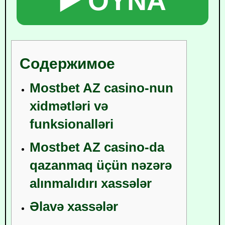
▶️ OYNA
Содержимое
Mostbet AZ casino-nun
xidmətləri və
funksionalləri
Mostbet AZ casino-da
qazanmaq üçün nəzərə
alınmalıdırı xassələr
Əlavə xassələr