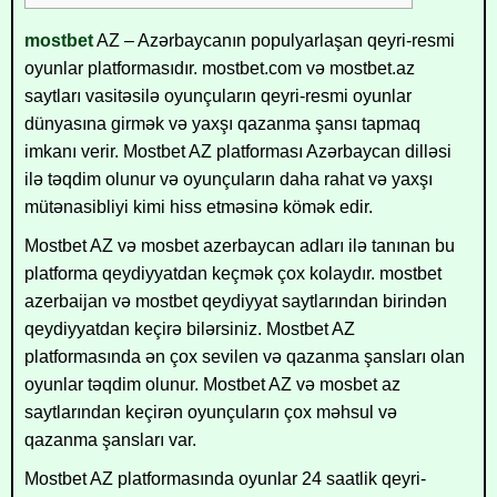
mostbet
AZ – Azərbaycanın populyarlaşan qeyri-resmi
oyunlar platformasıdır. mostbet.com və mostbet.az
saytları vasitəsilə oyunçuların qeyri-resmi oyunlar
dünyasına girmək və yaxşı qazanma şansı tapmaq
imkanı verir. Mostbet AZ platforması Azərbaycan dilləsi
ilə təqdim olunur və oyunçuların daha rahat və yaxşı
mütənasibliyi kimi hiss etməsinə kömək edir.
Mostbet AZ və mosbet azerbaycan adları ilə tanınan bu
platforma qeydiyyatdan keçmək çox kolaydır. mostbet
azerbaijan və mostbet qeydiyyat saytlarından birindən
qeydiyyatdan keçirə bilərsiniz. Mostbet AZ
platformasında ən çox sevilen və qazanma şansları olan
oyunlar təqdim olunur. Mostbet AZ və mosbet az
saytlarından keçirən oyunçuların çox məhsul və
qazanma şansları var.
Mostbet AZ platformasında oyunlar 24 saatlik qeyri-