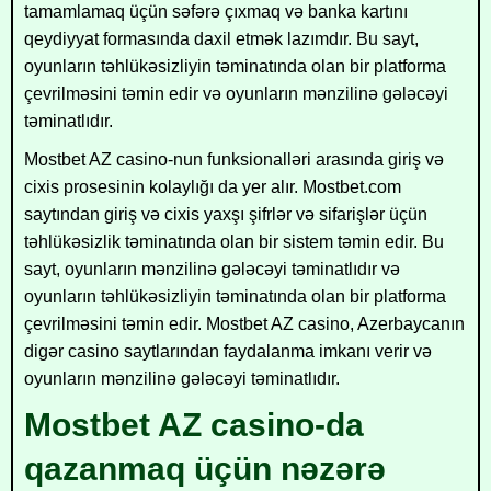
tamamlamaq üçün səfərə çıxmaq və banka kartını
qeydiyyat formasında daxil etmək lazımdır. Bu sayt,
oyunların təhlükəsizliyin təminatında olan bir platforma
çevrilməsini təmin edir və oyunların mənzilinə gələcəyi
təminatlıdır.
Mostbet AZ casino-nun funksionalləri arasında giriş və
cixis prosesinin kolaylığı da yer alır. Mostbet.com
saytından giriş və cixis yaxşı şifrlər və sifarişlər üçün
təhlükəsizlik təminatında olan bir sistem təmin edir. Bu
sayt, oyunların mənzilinə gələcəyi təminatlıdır və
oyunların təhlükəsizliyin təminatında olan bir platforma
çevrilməsini təmin edir. Mostbet AZ casino, Azerbaycanın
digər casino saytlarından faydalanma imkanı verir və
oyunların mənzilinə gələcəyi təminatlıdır.
Mostbet AZ casino-da
qazanmaq üçün nəzərə