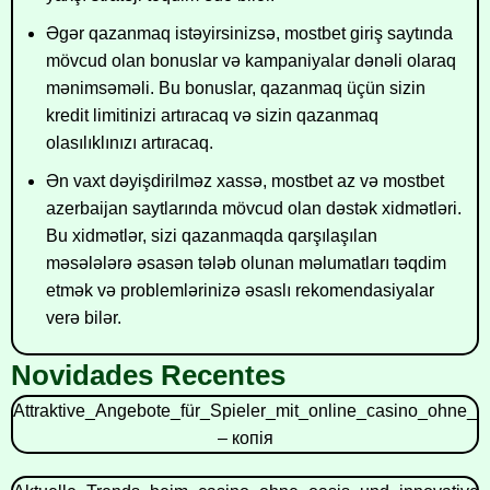
Əgər qazanmaq istəyirsinizsə, mostbet giriş saytında
mövcud olan bonuslar və kampaniyalar dənəli olaraq
mənimsəməli. Bu bonuslar, qazanmaq üçün sizin
kredit limitinizi artıracaq və sizin qazanmaq
olasılıklınızı artıracaq.
Ən vaxt dəyişdirilməz xassə, mostbet az və mostbet
azerbaijan saytlarında mövcud olan dəstək xidmətləri.
Bu xidmətlər, sizi qazanmaqda qarşılaşılan
məsələlərə əsasən tələb olunan məlumatları təqdim
etmək və problemlərinizə əsaslı rekomendasiyalar
verə bilər.
Novidades Recentes
Attraktive_Angebote_für_Spieler_mit_online_casino_ohne_
– копія