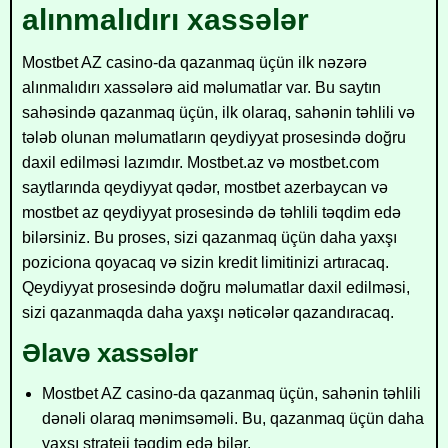
alınmalıdırı xassələr
Mostbet AZ casino-da qazanmaq üçün ilk nəzərə
alınmalıdırı xassələrə aid məlumatlar var. Bu saytın
sahəsində qazanmaq üçün, ilk olaraq, sahənin təhlili və
tələb olunan məlumatların qeydiyyat prosesində doğru
daxil edilməsi lazımdır. Mostbet.az və mostbet.com
saytlarında qeydiyyat qədər, mostbet azerbaycan və
mostbet az qeydiyyat prosesində də təhlili təqdim edə
bilərsiniz. Bu proses, sizi qazanmaq üçün daha yaxşı
poziciona qoyacaq və sizin kredit limitinizi artıracaq.
Qeydiyyat prosesində doğru məlumatlar daxil edilməsi,
sizi qazanmaqda daha yaxşı nəticələr qazandıracaq.
Əlavə xassələr
Mostbet AZ casino-da qazanmaq üçün, sahənin təhlili
dənəli olaraq mənimsəməli. Bu, qazanmaq üçün daha
yaxşı strateji təqdim edə bilər.