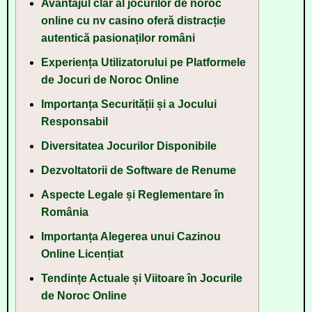
Avantajul clar al jocurilor de noroc
online cu nv casino oferă distracție
autentică pasionaților români
Experiența Utilizatorului pe Platformele
de Jocuri de Noroc Online
Importanța Securității și a Jocului
Responsabil
Diversitatea Jocurilor Disponibile
Dezvoltatorii de Software de Renume
Aspecte Legale și Reglementare în
România
Importanța Alegerea unui Cazinou
Online Licențiat
Tendințe Actuale și Viitoare în Jocurile
de Noroc Online