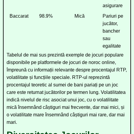
asigurare
Baccarat
98.9%
Mică
Pariuri pe
jucător,
bancher
sau
egalitate
Tabelul de mai sus prezintă exemple de jocuri populare
disponibile pe platformele de jocuri de noroc online,
împreună cu informații relevante despre procentajul RTP,
volatilitate și funcțiile speciale. RTP-ul reprezintă
procentajul teoretic al sumei de bani pariați pe un joc
care este returnat jucătorilor pe termen lung. Volatilitatea
indică nivelul de risc asociat unui joc, cu o volatilitate
mică însemnând câștiguri mai frecvente, dar mai mici, și
o volatilitate mare însemnând câștiguri mai rare, dar mai
mari.