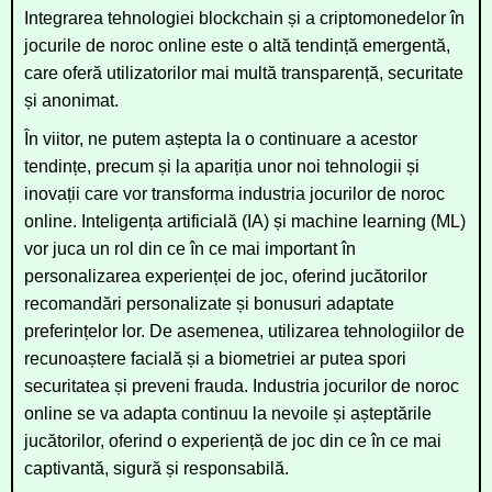
Integrarea tehnologiei blockchain și a criptomonedelor în
jocurile de noroc online este o altă tendință emergentă,
care oferă utilizatorilor mai multă transparență, securitate
și anonimat.
În viitor, ne putem aștepta la o continuare a acestor
tendințe, precum și la apariția unor noi tehnologii și
inovații care vor transforma industria jocurilor de noroc
online. Inteligența artificială (IA) și machine learning (ML)
vor juca un rol din ce în ce mai important în
personalizarea experienței de joc, oferind jucătorilor
recomandări personalizate și bonusuri adaptate
preferințelor lor. De asemenea, utilizarea tehnologiilor de
recunoaștere facială și a biometriei ar putea spori
securitatea și preveni frauda. Industria jocurilor de noroc
online se va adapta continuu la nevoile și așteptările
jucătorilor, oferind o experiență de joc din ce în ce mai
captivantă, sigură și responsabilă.