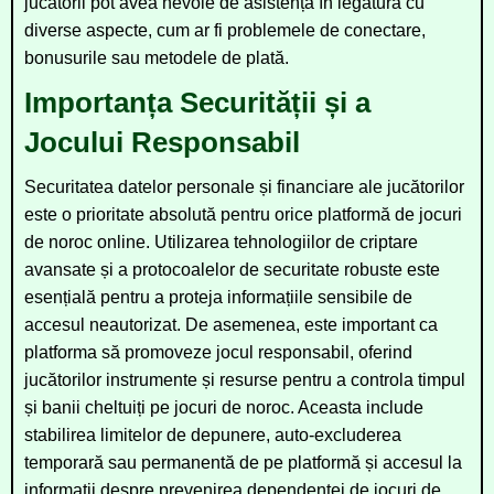
jucătorii pot avea nevoie de asistență în legătură cu
diverse aspecte, cum ar fi problemele de conectare,
bonusurile sau metodele de plată.
Importanța Securității și a
Jocului Responsabil
Securitatea datelor personale și financiare ale jucătorilor
este o prioritate absolută pentru orice platformă de jocuri
de noroc online. Utilizarea tehnologiilor de criptare
avansate și a protocoalelor de securitate robuste este
esențială pentru a proteja informațiile sensibile de
accesul neautorizat. De asemenea, este important ca
platforma să promoveze jocul responsabil, oferind
jucătorilor instrumente și resurse pentru a controla timpul
și banii cheltuiți pe jocuri de noroc. Aceasta include
stabilirea limitelor de depunere, auto-excluderea
temporară sau permanentă de pe platformă și accesul la
informații despre prevenirea dependenței de jocuri de