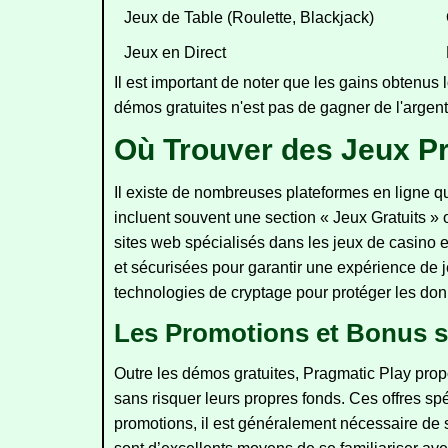
Jeux de Table (Roulette, Blackjack)
Jeux en Direct
Il est important de noter que les gains obtenus 
démos gratuites n'est pas de gagner de l'argent,
Où Trouver des Jeux Pr
Il existe de nombreuses plateformes en ligne q
incluent souvent une section « Jeux Gratuits » 
sites web spécialisés dans les jeux de casino en
et sécurisées pour garantir une expérience de jeu
technologies de cryptage pour protéger les do
Les Promotions et Bonus 
Outre les démos gratuites, Pragmatic Play pro
sans risquer leurs propres fonds. Ces offres spé
promotions, il est généralement nécessaire de s