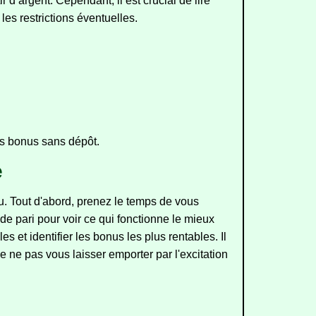
 d’argent. Cependant, il est crucial de lire
es restrictions éventuelles.
es bonus sans dépôt.
e
eu. Tout d'abord, prenez le temps de vous
de pari pour voir ce qui fonctionne le mieux
et identifier les bonus les plus rentables. Il
e ne pas vous laisser emporter par l'excitation