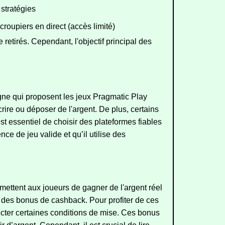
stratégies
oupiers en direct (accès limité)
 retirés. Cependant, l'objectif principal des
igne qui proposent les jeux Pragmatic Play
ire ou déposer de l'argent. De plus, certains
st essentiel de choisir des plateformes fiables
nce de jeu valide et qu’il utilise des
ettent aux joueurs de gagner de l'argent réel
ou des bonus de cashback. Pour profiter de ces
pecter certaines conditions de mise. Ces bonus