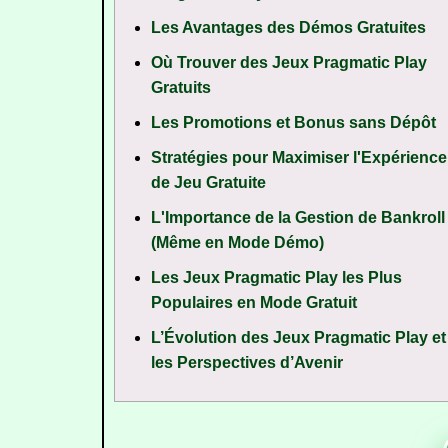
Les Avantages des Démos Gratuites
Où Trouver des Jeux Pragmatic Play
Gratuits
Les Promotions et Bonus sans Dépôt
Stratégies pour Maximiser l'Expérience
de Jeu Gratuite
L'Importance de la Gestion de Bankroll
(Même en Mode Démo)
Les Jeux Pragmatic Play les Plus
Populaires en Mode Gratuit
L’Évolution des Jeux Pragmatic Play et
les Perspectives d’Avenir