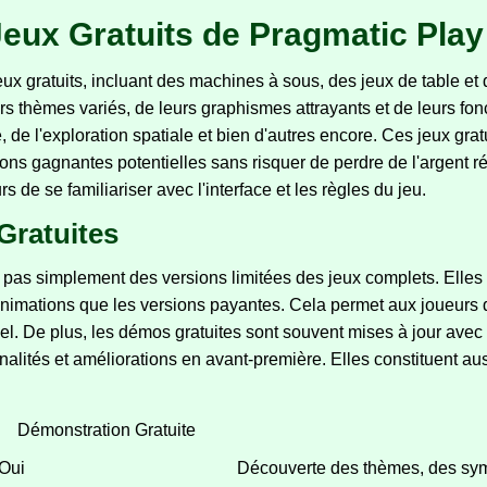
Jeux Gratuits de Pragmatic Play
 gratuits, incluant des machines à sous, des jeux de table et 
eurs thèmes variés, de leurs graphismes attrayants et de leurs fon
de l'exploration spatiale et bien d'autres encore. Ces jeux gratu
sons gagnantes potentielles sans risquer de perdre de l'argent r
 de se familiariser avec l'interface et les règles du jeu.
Gratuites
pas simplement des versions limitées des jeux complets. Elles 
nimations que les versions payantes. Cela permet aux joueurs de
éel. De plus, les démos gratuites sont souvent mises à jour avec
nalités et améliorations en avant-première. Elles constituent a
Démonstration Gratuite
Oui
Découverte des thèmes, des sy