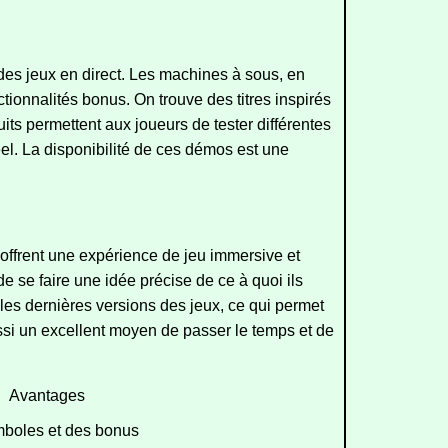
des jeux en direct. Les machines à sous, en
ctionnalités bonus. On trouve des titres inspirés
its permettent aux joueurs de tester différentes
éel. La disponibilité de ces démos est une
offrent une expérience de jeu immersive et
 se faire une idée précise de ce à quoi ils
 les dernières versions des jeux, ce qui permet
ussi un excellent moyen de passer le temps et de
Avantages
mboles et des bonus