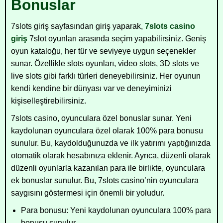
Bonuslar
7slots giriş sayfasından giriş yaparak,
7slots casino
giriş
7slot oyunları arasında seçim yapabilirsiniz. Geniş
oyun kataloğu, her tür ve seviyeye uygun seçenekler
sunar. Özellikle slots oyunları, video slots, 3D slots ve
live slots gibi farklı türleri deneyebilirsiniz. Her oyunun
kendi kendine bir dünyası var ve deneyiminizi
kişiselleştirebilirsiniz.
7slots casino, oyunculara özel bonuslar sunar. Yeni
kaydolunan oyunculara özel olarak 100% para bonusu
sunulur. Bu, kaydolduğunuzda ve ilk yatırımı yaptığınızda
otomatik olarak hesabınıza eklenir. Ayrıca, düzenli olarak
düzenli oyunlarla kazanılan para ile birlikte, oyunculara
ek bonuslar sunulur. Bu, 7slots casino’nin oyunculara
saygısını göstermesi için önemli bir yoludur.
Para bonusu: Yeni kaydolunan oyunculara 100% para
bonusu sunulur.