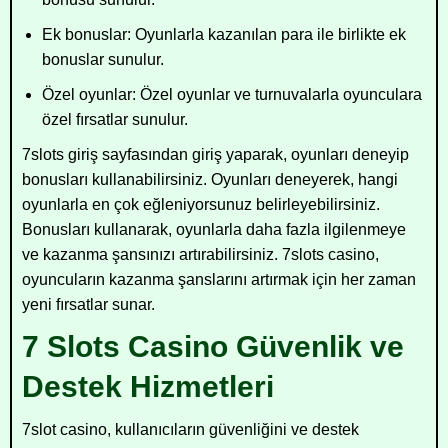
Ek bonuslar: Oyunlarla kazanılan para ile birlikte ek
bonuslar sunulur.
Özel oyunlar: Özel oyunlar ve turnuvalarla oyunculara
özel fırsatlar sunulur.
7slots giriş sayfasından giriş yaparak, oyunları deneyip
bonusları kullanabilirsiniz. Oyunları deneyerek, hangi
oyunlarla en çok eğleniyorsunuz belirleyebilirsiniz.
Bonusları kullanarak, oyunlarla daha fazla ilgilenmeye
ve kazanma şansınızı artırabilirsiniz. 7slots casino,
oyuncuların kazanma şanslarını artırmak için her zaman
yeni fırsatlar sunar.
7 Slots Casino Güvenlik ve
Destek Hizmetleri
7slot casino, kullanıcıların güvenliğini ve destek