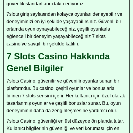
güvenlik standartlarını takip ediyoruz.
7slots giriş sayfasından kolayca oyunları deneyebilir ve
deneyiminizi en iyi şekilde yaşayabilirsiniz. Güvenli bir
ortamda oyun oynayabileceğiniz, çeşitli oyunlarla
eğlenceli bir deneyim yaşayabileceğiniz 7 slots
casino’ye saygılı bir şekilde katılın.
7 Slots Casino Hakkında
Genel Bilgiler
7slots Casino, güvenilir ve güvenilir oyunlar sunan bir
platformdur. Bu casino, çeşitli oyunlar ve bonuslarla
bilinen 7 slots serisini içerir. Her kullanıcı için özel olarak
tasarlanmış oyunlar ve çeşitli bonuslar sunar. Bu, oyun
deneyiminin daha da zenginleşmesine yardımcı olur.
7slots Casino, güvenliği en üst düzeyde ön planda tutar.
Kullanıcı bilgilerinin güvenliği ve veri koruması için en