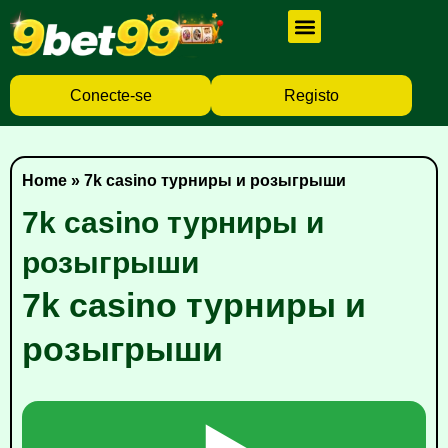
Cassino Ao Vivo
Caça Níqueis
Baixar Aplicativo
Conecte-se
Registo
Home
»
7k casino турниры и розыгрыши
7k casino турниры и
розыгрыши
7k casino турниры и
розыгрыши