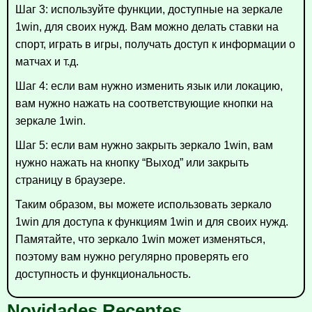
Шаг 3: используйте функции, доступные на зеркале
1win, для своих нужд. Вам можно делать ставки на
спорт, играть в игры, получать доступ к информации о
матчах и т.д.
Шаг 4: если вам нужно изменить язык или локацию,
вам нужно нажать на соответствующие кнопки на
зеркале 1win.
Шаг 5: если вам нужно закрыть зеркало 1win, вам
нужно нажать на кнопку “Выход” или закрыть
страницу в браузере.
Таким образом, вы можете использовать зеркало
1win для доступа к функциям 1win и для своих нужд.
Памятайте, что зеркало 1win может изменяться,
поэтому вам нужно регулярно проверять его
доступность и функциональность.
Novidades Recentes