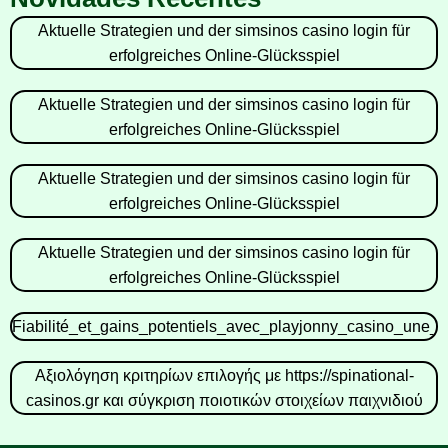
Aktuelle Strategien und der simsinos casino login für
erfolgreiches Online-Glücksspiel
Aktuelle Strategien und der simsinos casino login für
erfolgreiches Online-Glücksspiel
Aktuelle Strategien und der simsinos casino login für
erfolgreiches Online-Glücksspiel
Aktuelle Strategien und der simsinos casino login für
erfolgreiches Online-Glücksspiel
Fiabilité_et_gains_potentiels_avec_playjonny_casino_une_
Αξιολόγηση κριτηρίων επιλογής με https://spinational-
casinos.gr και σύγκριση ποιοτικών στοιχείων παιχνιδιού