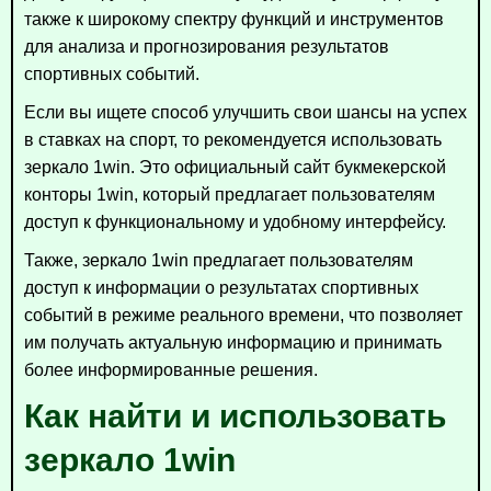
также к широкому спектру функций и инструментов
для анализа и прогнозирования результатов
спортивных событий.
Если вы ищете способ улучшить свои шансы на успех
в ставках на спорт, то рекомендуется использовать
зеркало 1win. Это официальный сайт букмекерской
конторы 1win, который предлагает пользователям
доступ к функциональному и удобному интерфейсу.
Также, зеркало 1win предлагает пользователям
доступ к информации о результатах спортивных
событий в режиме реального времени, что позволяет
им получать актуальную информацию и принимать
более информированные решения.
Как найти и использовать
зеркало 1win